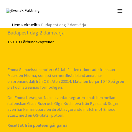
Hoppa
till
innehåll
Hem
»
Aktuellt
»
Budapest dag 2 damvärja
Budapest dag 2 damvärja
160319
Förbundskaptener
Emma Samuelsson möter i 64-tablån den rutinerade franskan
Maureen Nisima, som på sin meritlista bland annat har
en bronsmedalj från OS i Aten 20014. Matchen börjar 10.40 på grön
pist och streamas förmodligen.
Om Emma besegrar Nisima väntar segraren i matchen mellan
italienskan Giulia Rizzi och Olga Kochneva från Ryssland. Seger
även här kan innebära en direkt avgörande match mot Emese
Szasz med en OS-plats i potten.
Resultat från pouleomgångarna