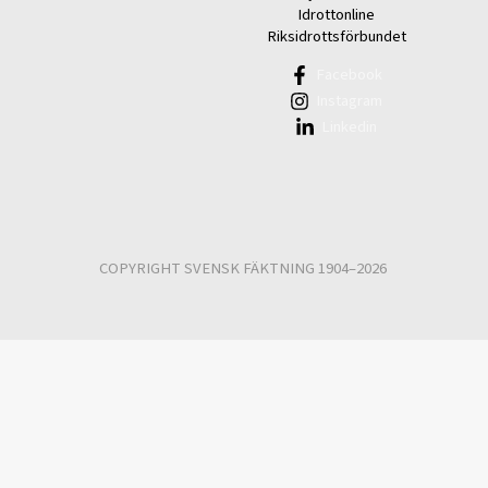
Idrottonline
Riksidrottsförbundet
Facebook
Instagram
Linkedin
COPYRIGHT SVENSK FÄKTNING 1904–2026