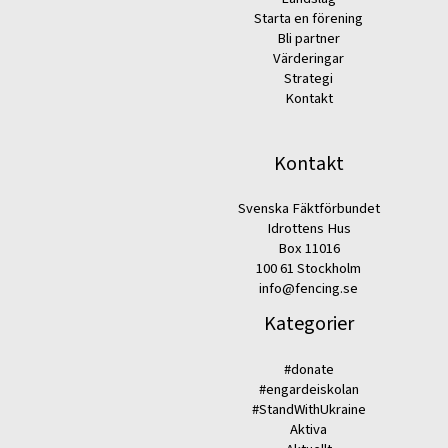
Starta en förening
Bli partner
Värderingar
Strategi
Kontakt
Kontakt
Svenska Fäktförbundet
Idrottens Hus
Box 11016
100 61 Stockholm
info@fencing.se
Kategorier
#donate
#engardeiskolan
#StandWithUkraine
Aktiva