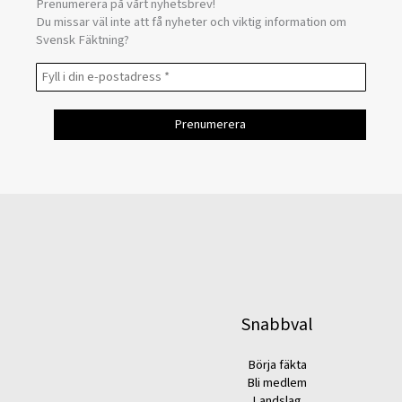
Prenumerera på vårt nyhetsbrev!
Du missar väl inte att få nyheter och viktig information om
Svensk Fäktning?
Snabbval
Börja fäkta
Bli medlem
Landslag