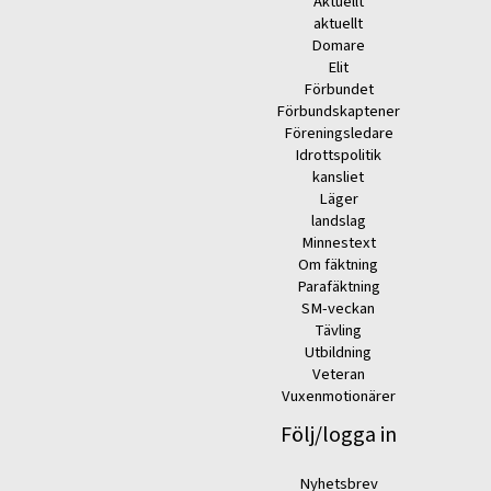
Aktuellt
aktuellt
Domare
Elit
Förbundet
Förbundskaptener
Föreningsledare
Idrottspolitik
kansliet
Läger
landslag
Minnestext
Om fäktning
Parafäktning
SM-veckan
Tävling
Utbildning
Veteran
Vuxenmotionärer
Följ/logga in
Nyhetsbrev