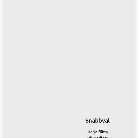
Snabbval
Börja fäkta