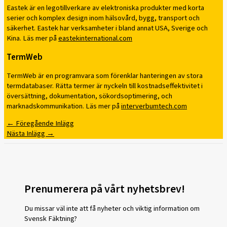
Eastek är en legotillverkare av elektroniska produkter med korta
serier och komplex design inom hälsovård, bygg, transport och
säkerhet. Eastek har verksamheter i bland annat USA, Sverige och
Kina. Läs mer på
eastekinternational.com
TermWeb
TermWeb är en programvara som förenklar hanteringen av stora
termdatabaser. Rätta termer är nyckeln till kostnadseffektivitet i
översättning, dokumentation, sökordsoptimering, och
marknadskommunikation. Läs mer på
interverbumtech.com
←
Föregående Inlägg
Nästa Inlägg
→
Prenumerera på vårt nyhetsbrev!
Du missar väl inte att få nyheter och viktig information om
Svensk Fäktning?