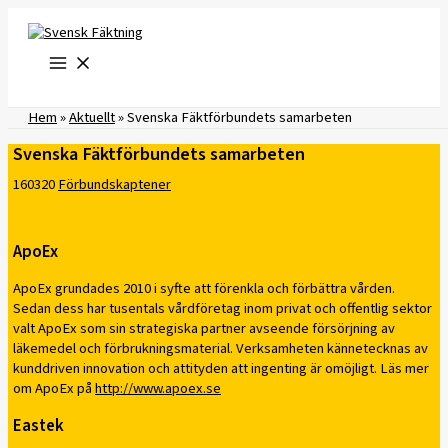
Hoppa
till
innehåll
Hem
»
Aktuellt
»
Svenska Fäktförbundets samarbeten
Svenska Fäktförbundets samarbeten
160320
Förbundskaptener
ApoEx
ApoEx grundades 2010 i syfte att förenkla och förbättra vården.
Sedan dess har tusentals vårdföretag inom privat och offentlig sektor
valt ApoEx som sin strategiska partner avseende försörjning av
läkemedel och förbrukningsmaterial. Verksamheten kännetecknas av
kunddriven innovation och attityden att ingenting är omöjligt. Läs mer
om ApoEx på
http://www.apoex.se
Eastek