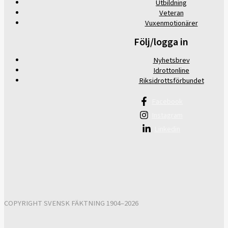
Utbildning
Veteran
Vuxenmotionärer
Följ/logga in
Nyhetsbrev
Idrottonline
Riksidrottsförbundet
Facebook
Instagram
Linkedin
COPYRIGHT SVENSK FÄKTNING 1904–2026