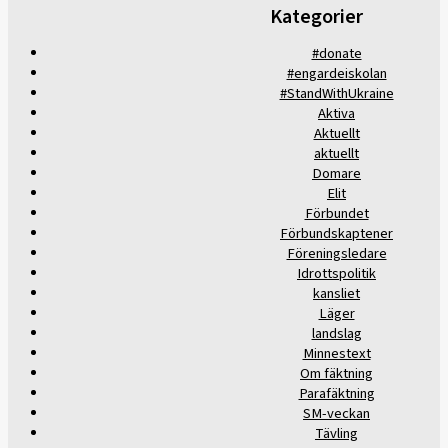
Kategorier
#donate
#engardeiskolan
#StandWithUkraine
Aktiva
Aktuellt
aktuellt
Domare
Elit
Förbundet
Förbundskaptener
Föreningsledare
Idrottspolitik
kansliet
Läger
landslag
Minnestext
Om fäktning
Parafäktning
SM-veckan
Tävling