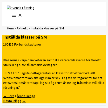
Hoppa
till
innehåll
Hem
»
Aktuellt
»
Inställda klasser på SM
Inställda klasser på SM
160415
Förbundskaptener
Klasserna i värja dam veteran samt alla veteranklasserna för florett
ställs in pga. för få anmälda deltagare.
TB S.11.3: ”Lägsta deltagarantal i en klass för att ett individuellt
svenskt mästerskap ska äga rum är sex. Lägsta deltagarantal för att
ett svenskt mästerskap i lag ska äga rum är tre lag från minst två olika
föreningar.”
←
Föregående Inlägg
Nästa Inlägg
→