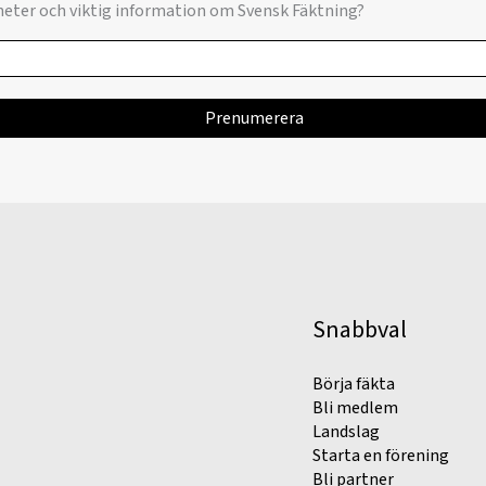
yheter och viktig information om Svensk Fäktning?
Snabbval
Börja fäkta
Bli medlem
Landslag
Starta en förening
Bli partner