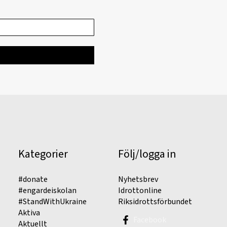
Kategorier
Följ/logga in
#donate
Nyhetsbrev
#engardeiskolan
Idrottonline
#StandWithUkraine
Riksidrottsförbundet
Aktiva
Facebook
Aktuellt