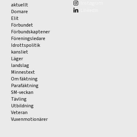
Instagram
aktuellt
Linkedin
Domare
Elit
Förbundet
Förbundskaptener
Föreningsledare
Idrottspolitik
kansliet
Läger
landslag
Minnestext
Om fäktning
Parafäktning
SM-veckan
Tävling
Utbildning
Veteran
Vuxenmotionärer