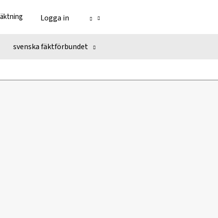
fäktning
Logga in
svenska fäktförbundet