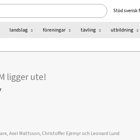
Stöd svensk 
landslag
föreningar
tävling
utbildning
M ligger ute!
r
ygare, Axel Mattsson, Christoffer Ejemyr och Leonard Lund