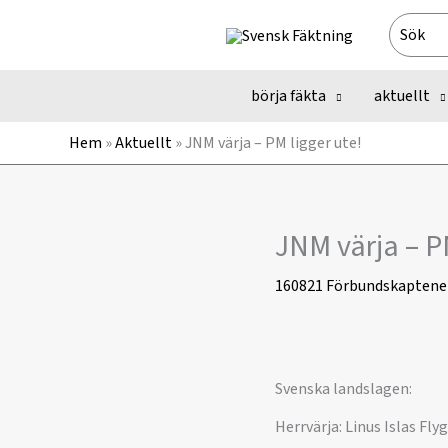
Hoppa
Search
till
for:
innehåll
börja fäkta
aktuellt
Hem
»
Aktuellt
»
JNM värja – PM ligger ute!
JNM värja – P
160821
Förbundskaptene
Svenska landslagen:
Herrvärja: Linus Islas Fl