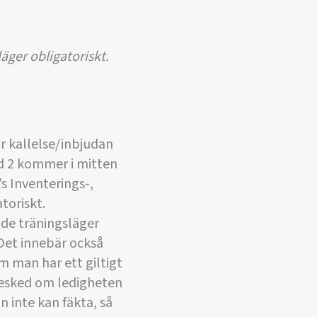
äger obligatoriskt.
ör kallelse/inbjudan
iod 2 kommer i mitten
s Inventerings-,
toriskt.
 de träningsläger
 Det innebär också
Om man har ett giltigt
besked om ledigheten
n inte kan fäkta, så