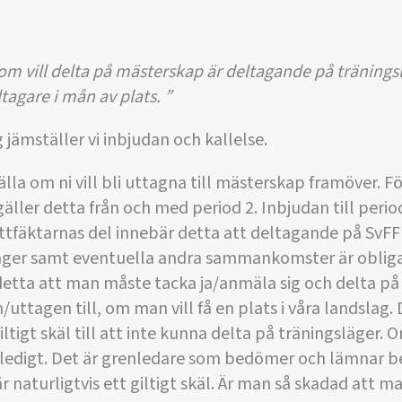
som vill delta på mästerskap är deltagande på träningsl
tagare i mån av plats. ”
ämställer vi inbjudan och kallelse.
la om ni vill bli uttagna till mästerskap framöver. F
r gäller detta från och med period 2. Inbjudan till per
ettfäktarnas del innebär detta att deltagande på SvFF’
äger samt eventuella andra sammankomster är obliga
detta att man måste tacka ja/anmäla sig och delta på
uttagen till, om man vill få en plats i våra landslag.
ltigt skäl till att inte kunna delta på träningsläger. 
a ledigt. Det är grenledare som bedömer och lämnar 
naturligtvis ett giltigt skäl. Är man så skadad att ma