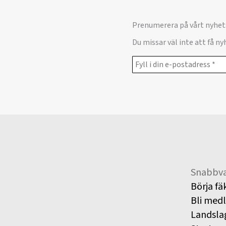
Prenumerera på vårt nyhet
Du missar väl inte att få n
Snabbva
Börja fä
Bli med
Landsla