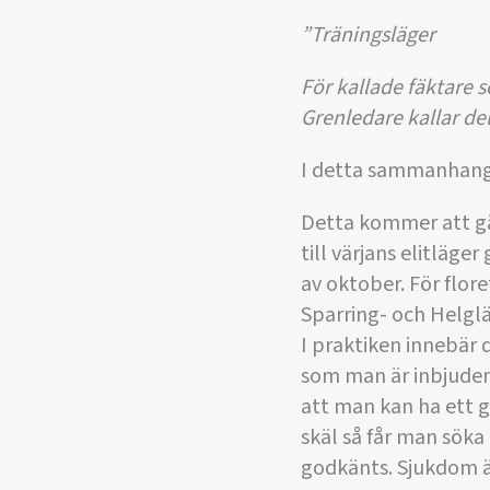
”Träningsläger
För kallade fäktare 
Grenledare kallar del
I detta sammanhang j
Detta kommer att gäl
till värjans elitläge
av oktober. För flor
Sparring- och Helgl
I praktiken innebär 
som man är inbjuden/
att man kan ha ett gi
skäl så får man sök
godkänts. Sjukdom är 