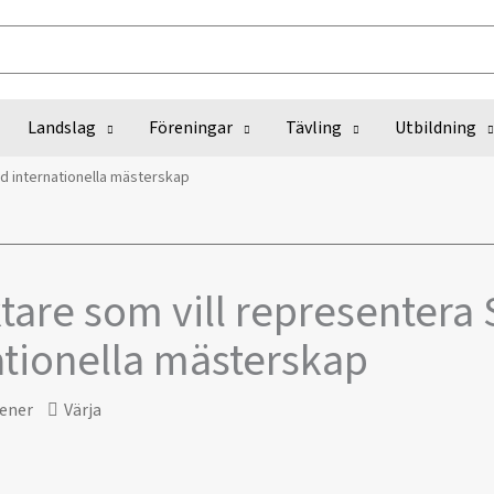
Landslag
Föreningar
Tävling
Utbildning
id internationella mästerskap
ktare som vill representera
ationella mästerskap
ener
Värja