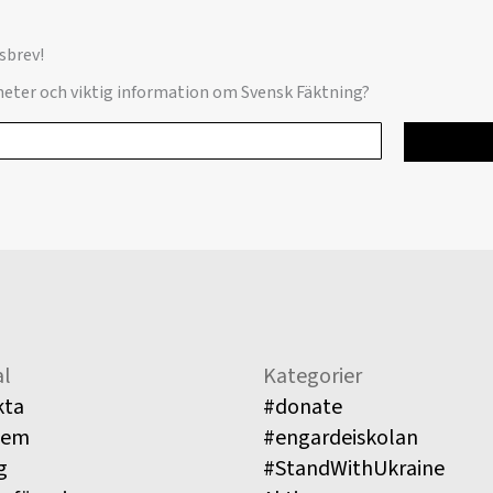
sbrev!
yheter och viktig information om Svensk Fäktning?
l
Kategorier
kta
#donate
lem
#engardeiskolan
g
#StandWithUkraine