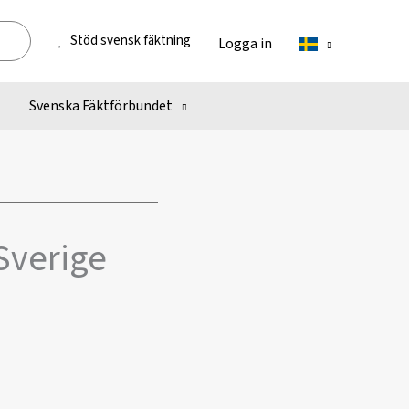
Stöd svensk fäktning
Logga in
Svenska Fäktförbundet
 Sverige