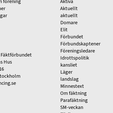
n förening
Aktiva
ner
Aktuellt
ngar
aktuellt
Domare
Elit
Förbundet
Förbundskaptener
Föreningsledare
 Fäktförbundet
Idrottspolitik
ns Hus
kansliet
16
Läger
Stockholm
landslag
ncing.se
Minnestext
Om fäktning
Parafäktning
SM-veckan