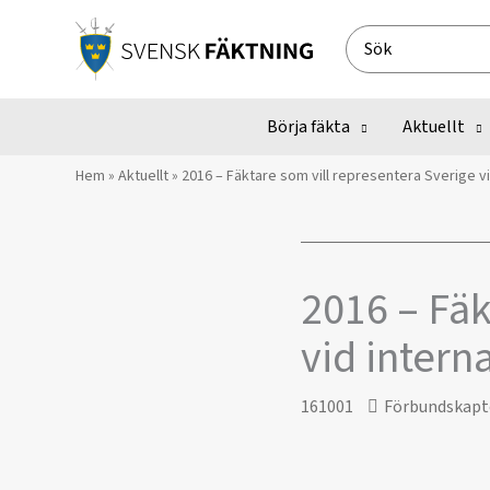
Hoppa
till
Search
innehåll
for:
Börja fäkta
Aktuellt
Hem
»
Aktuellt
»
​2016 – Fäktare som vill representera Sverige v
​2016 – Fä
vid intern
161001
Förbundskapt