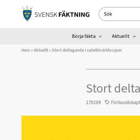
Hoppa
till
Search
innehåll
for:
Börja fäkta
Aktuellt
Hem
»
Aktuellt
»
Stort deltagande i satellitvärldscuper
Stort delt
170109
Förbundskap