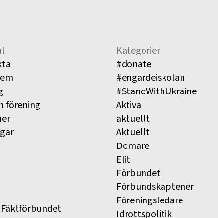
l
Kategorier
kta
#donate
lem
#engardeiskolan
g
#StandWithUkraine
n förening
Aktiva
ner
aktuellt
ngar
Aktuellt
Domare
Elit
Förbundet
Förbundskaptener
Föreningsledare
 Fäktförbundet
Idrottspolitik