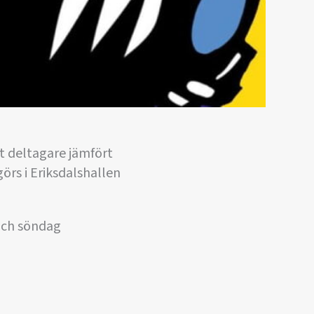
t deltagare jämfört
örs i Eriksdalshallen
 och söndag