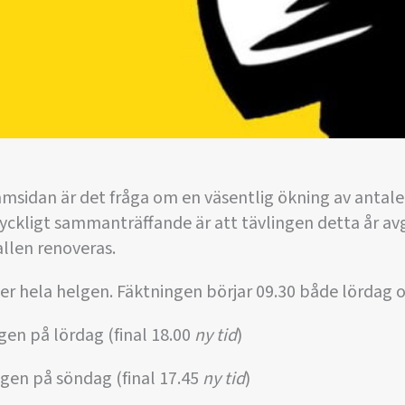
msidan är det fråga om en väsentlig ökning av antale
 lyckligt sammanträffande är att tävlingen detta år avg
llen renoveras.
der hela helgen. Fäktningen börjar 09.30 både lördag
gen på lördag (final 18.00
ny tid
)
gen på söndag (final 17.45
ny tid
)