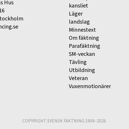
ns Hus
kansliet
16
Läger
Stockholm
landslag
ncing.se
Minnestext
Om fäktning
Parafäktning
SM-veckan
Tävling
Utbildning
Veteran
Vuxenmotionärer
COPYRIGHT SVENSK FÄKTNING 1904–2026