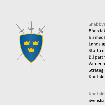
Snabbva
Börja fä
Bli med
Landsla
Starta e
Bli part
Värderi
Strategi
Kontakt
Kontakt
Svenska