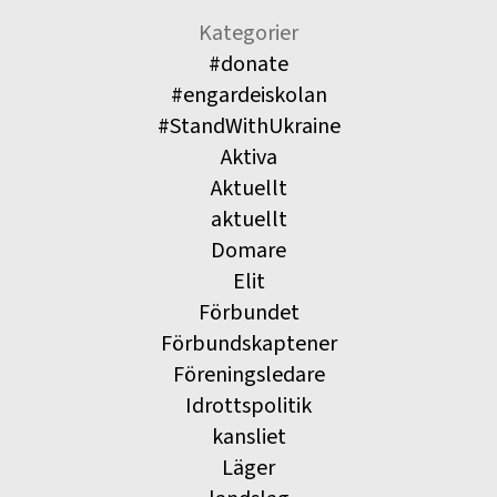
Kategorier
#donate
#engardeiskolan
#StandWithUkraine
Aktiva
Aktuellt
aktuellt
Domare
Elit
Förbundet
Förbundskaptener
Föreningsledare
Idrottspolitik
kansliet
Läger