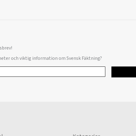
sbrev!
yheter och viktig information om Svensk Fäktning?