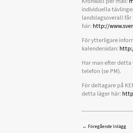
Kronwall per mail:
m
individuella tävlin
landslagsoverall få
här:
http://www.sven
För ytterligare info
kalendersidan:
http
Har man efter detta 
telefon (se PM).
För deltagare på KE
detta läger här:
http
←
Föregående Inlägg