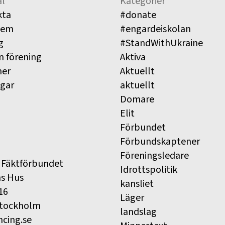
l
Kategorier
kta
#donate
lem
#engardeiskolan
g
#StandWithUkraine
n förening
Aktiva
ner
Aktuellt
ngar
aktuellt
Domare
Elit
Förbundet
Förbundskaptener
Föreningsledare
 Fäktförbundet
Idrottspolitik
ns Hus
kansliet
16
Läger
Stockholm
landslag
ncing.se