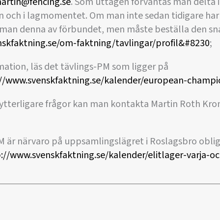
artin@fencing.se
. Som uttagen förväntas man delta 
gen och i lagmomentet. Om man inte sedan tidigare ha
r man denna av förbundet, men måste beställa den sn
skfaktning.se/om-faktning/tavlingar/profil&#8230
;
rmation, läs det tävlings-PM som ligger på
://www.svenskfaktning.se/kalender/european-champ
ytterligare frågor kan man kontakta Martin Roth Kronw
M är närvaro på uppsamlingslägret i Roslagsbro oblig
://www.svenskfaktning.se/kalender/elitlager-varja-