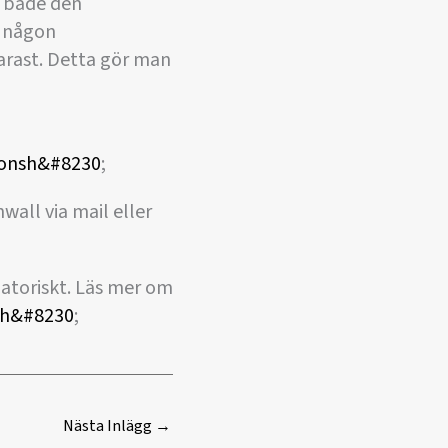
i både den
r någon
arast. Detta gör man
ionsh&#8230
;
all via mail eller
atoriskt. Läs mer om
och&#8230
;
Nästa Inlägg
→