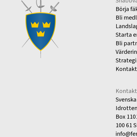
Snabbva
Börja fä
Bli med
Landsla
Starta e
Bli part
Värderi
Strategi
Kontakt
Kontakt
Svenska
Idrotte
Box 110
100 61 
info@fe