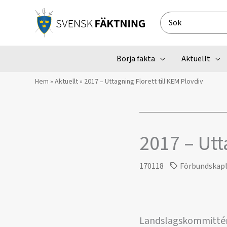
Hoppa
till
Search
innehåll
for:
Börja fäkta
Aktuellt
Hem
»
Aktuellt
»
2017 – Uttagning Florett till KEM Plovdiv
2017 – Utt
170118
Förbundskap
Landslagskommittén h