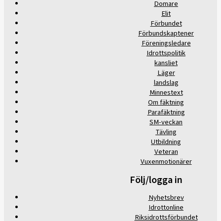
Domare
Elit
Förbundet
Förbundskaptener
Föreningsledare
Idrottspolitik
kansliet
Läger
landslag
Minnestext
Om fäktning
Parafäktning
SM-veckan
Tävling
Utbildning
Veteran
Vuxenmotionärer
Följ/logga in
Nyhetsbrev
Idrottonline
Riksidrottsförbundet