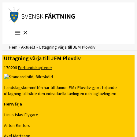
Hoppa
till
innehåll
Hem
»
Aktuellt
»
Uttagning värja till JEM Plovdiv
Uttagning värja till JEM Plovdiv
170206
Förbundskaptener
Landslagskommittén har till Junior-EM i Plovdiv gjort följande
uttagning till både den individuella tävlingen och lagtävlingen:
Herrvärja
Linus Islas Flygare
Anton Kimfors
Axel Mattsson