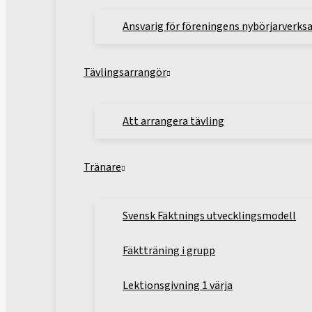
Ansvarig för föreningens nybörjarverk
Tävlingsarrangör
Att arrangera tävling
Tränare
Svensk Fäktnings utvecklingsmodell
Fäktträning i grupp
Lektionsgivning 1 värja