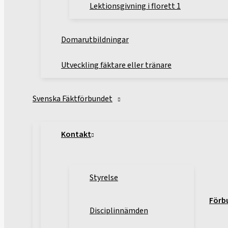
Lektionsgivning i florett 1
Domarutbildningar
Utveckling fäktare eller tränare
Svenska Fäktförbundet
Kontakt
Styrelse
Förb
Disciplinnämden