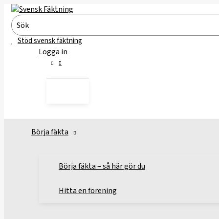
Hoppa
till
Search
innehåll
for:
Stöd svensk fäktning
Logga in
Börja fäkta
Börja fäkta – så här gör du
Hitta en förening