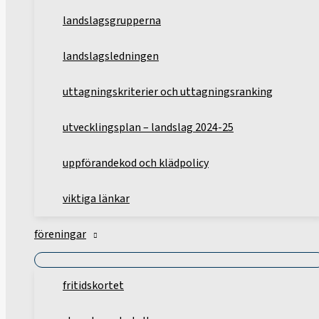
landslagsgrupperna
landslagsledningen
uttagningskriterier och uttagningsranking
utvecklingsplan – landslag 2024-25
uppförandekod och klädpolicy
viktiga länkar
föreningar
fritidskortet