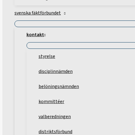
svenska fäktförbundet
kontakt
styrelse
disciplinnämden
belöningsnämnden
kommittéer
valberedningen
distriktsförbund