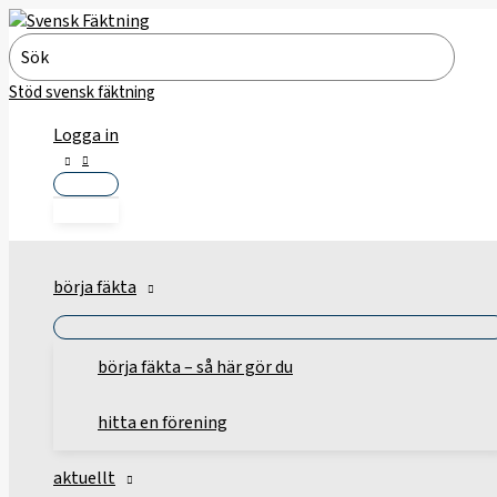
Hoppa
till
Search
innehåll
for:
Stöd svensk fäktning
Logga in
börja fäkta
börja fäkta – så här gör du
hitta en förening
aktuellt