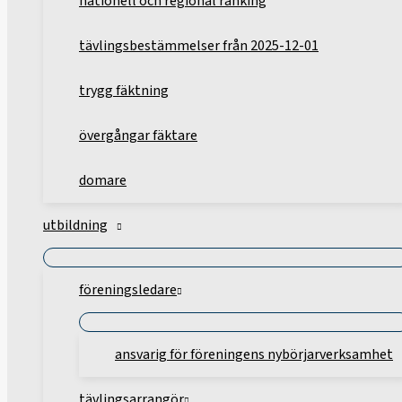
nationell och regional ranking
tävlingsbestämmelser från 2025-12-01
trygg fäktning
övergångar fäktare
domare
utbildning
föreningsledare
ansvarig för föreningens nybörjarverksamhet
tävlingsarrangör