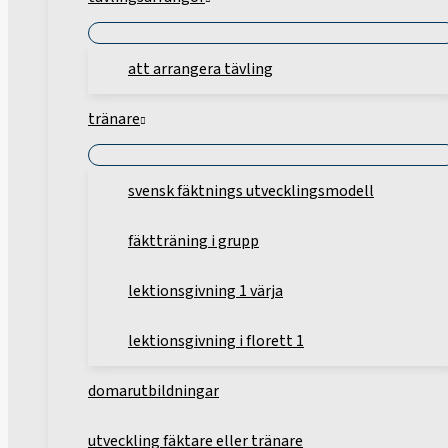
att arrangera tävling
tränare
svensk fäktnings utvecklingsmodell
fäktträning i grupp
lektionsgivning 1 värja
lektionsgivning i florett 1
domarutbildningar
utveckling fäktare eller tränare