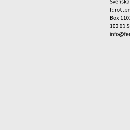
Svenska
Idrotte
Box 110
100 61 
info@fe