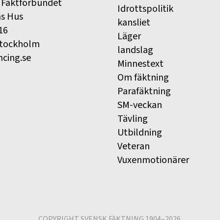
 Fäktförbundet
Idrottspolitik
ns Hus
kansliet
16
Läger
Stockholm
landslag
ncing.se
Minnestext
Om fäktning
Parafäktning
SM-veckan
Tävling
Utbildning
Veteran
Vuxenmotionärer
COPYRIGHT SVENSK FÄKTNING 1904–2026