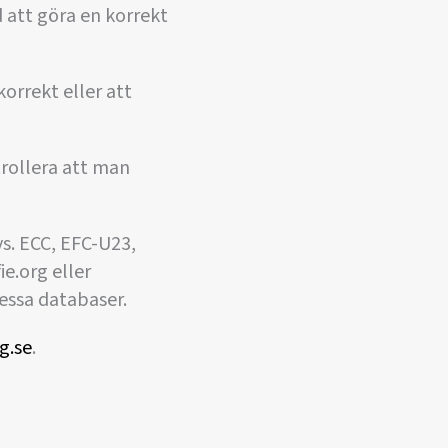
 att göra en korrekt
orrekt eller att
rollera att man
vs. ECC, EFC-U23,
ie.org eller
dessa databaser.
g.se
.