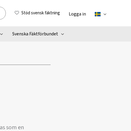
Stöd svensk fäktning
Logga in
Svenska Fäktförbundet
kas som en