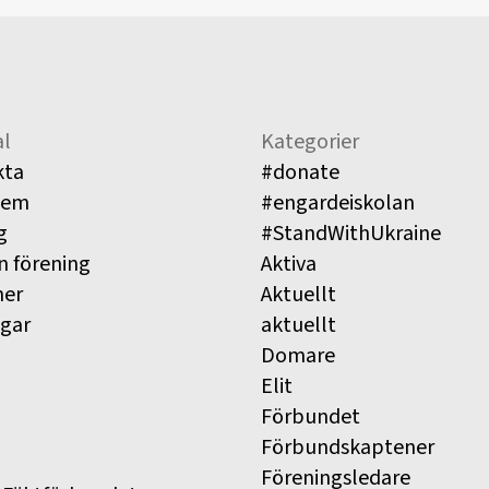
l
Kategorier
kta
#donate
lem
#engardeiskolan
g
#StandWithUkraine
n förening
Aktiva
ner
Aktuellt
ngar
aktuellt
Domare
Elit
Förbundet
Förbundskaptener
Föreningsledare