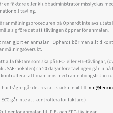
är en fäktare eller klubbadministratör misslyckas med
nationell tävling.
när anmälningsproceduren på Ophardt inte avslutats k
mäla sig före det att tävlingen öppnar för anmälan.
t man gjort en anmälan i Ophardt bör man alltid kont
 anmälningsöversikt.
att alla fäktare som ska på EFC- eller FIE-tävlingar, (d
nkl. SAF-pokalen) ca 20 dagar före tävlingen går in på f
 kontrollerar att man finns med i anmälningslistan i 
har frågor går det bra att skicka mail till
info@fencin
ECC går inte att kontrollera för fäktare.)
: Rutiner för anmälan till FIE- och EFC-tävlingar