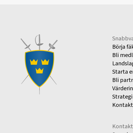
Snabbva
Börja fä
Bli med
Landsla
Starta e
Bli part
Värderi
Strategi
Kontakt
Kontakt