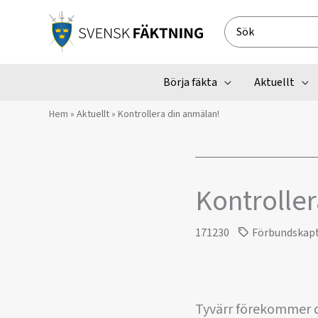
Hoppa
till
Search
innehåll
for:
Börja fäkta
Aktuellt
Hem
»
Aktuellt
»
Kontrollera din anmälan!
Kontroller
171230
Förbundskap
Tyvärr förekommer d