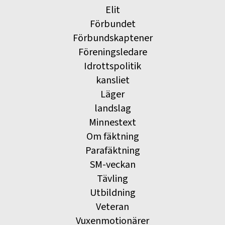
Elit
Förbundet
Förbundskaptener
Föreningsledare
Idrottspolitik
kansliet
Läger
landslag
Minnestext
Om fäktning
Parafäktning
SM-veckan
Tävling
Utbildning
Veteran
Vuxenmotionärer