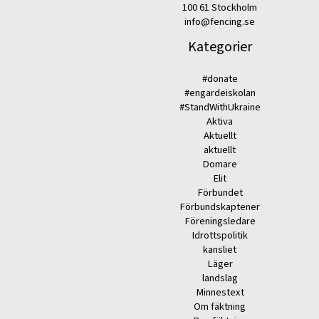
100 61 Stockholm
info@fencing.se
Kategorier
#donate
#engardeiskolan
#StandWithUkraine
Aktiva
Aktuellt
aktuellt
Domare
Elit
Förbundet
Förbundskaptener
Föreningsledare
Idrottspolitik
kansliet
Läger
landslag
Minnestext
Om fäktning