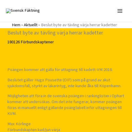
Hoppa
till
innehåll
Hem
»
Aktuellt
»
Beslut byte av tävling värja herrar kadetter
Beslut byte av tävling värja herrar kadetter
180126
Förbundskaptener
Poängen kommer att gälla för uttagning till kadett-VM 2018.
Beslutet gäller Hugo Pousette (DIF) som på grund av akut
sjukdomsfall, styrkt av läkarintyg, inte kunde åka till Köpenhamn.
Möjligheten att föra in de svenska poängen i rankinglistan i Ophart
kommer att undersökas. Om det inte fungerar, kommer poängen
föras in manuellt enligt gällande poängtabell inför uttagningen till
KVM.
Max Körlinge
Förbundskapten kad/jun värja