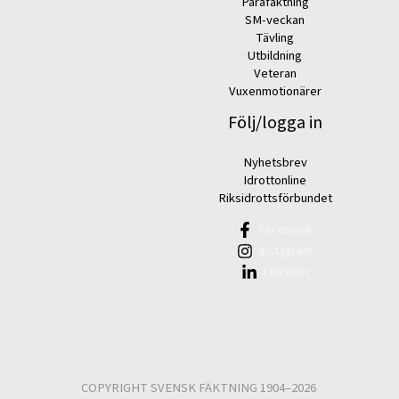
Parafäktning
SM-veckan
Tävling
Utbildning
Veteran
Vuxenmotionärer
Följ/logga in
Nyhetsbrev
Idrottonline
Riksidrottsförbundet
Facebook
Instagram
Linkedin
COPYRIGHT SVENSK FÄKTNING 1904–2026