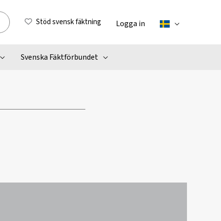
Stöd svensk fäktning
Logga in
Svenska Fäktförbundet
m