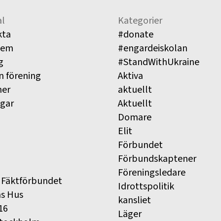
l
Kategorier
kta
#donate
lem
#engardeiskolan
g
#StandWithUkraine
n förening
Aktiva
ner
aktuellt
ngar
Aktuellt
Domare
Elit
Förbundet
Förbundskaptener
Föreningsledare
 Fäktförbundet
Idrottspolitik
ns Hus
kansliet
16
Läger