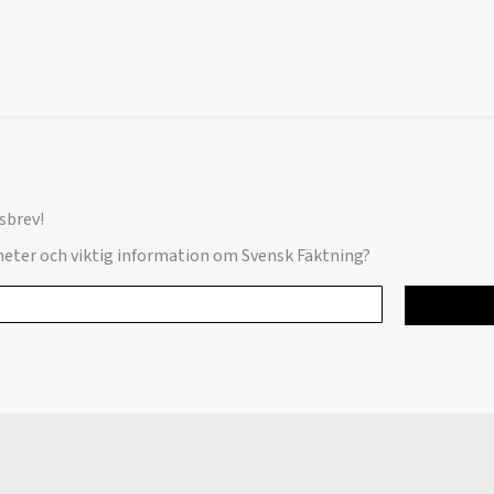
sbrev!
yheter och viktig information om Svensk Fäktning?