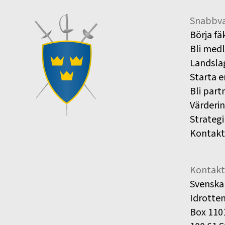
Snabbva
Börja fä
Bli med
Landsla
Starta e
Bli part
Värderi
Strategi
Kontakt
Kontakt
Svenska
Idrotte
Box 110