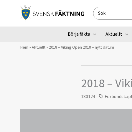
Hoppa
till
Search
innehåll
for:
Börja fäkta
Aktuellt
Hem
»
Aktuellt
»
2018 – Viking Open 2018 – nytt datum
2018 – Vi
180124
Förbundskap