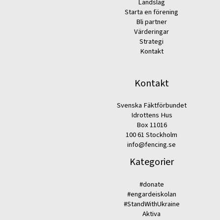
Landslag
Starta en förening
Bli partner
Värderingar
Strategi
Kontakt
Kontakt
Svenska Fäktförbundet
Idrottens Hus
Box 11016
100 61 Stockholm
info@fencing.se
Kategorier
#donate
#engardeiskolan
#StandWithUkraine
Aktiva