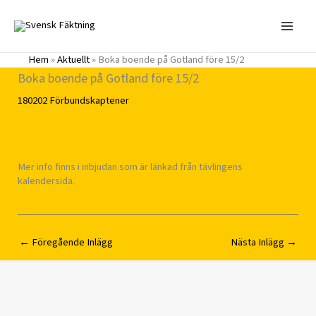
Hoppa
till
innehåll
Hem
»
Aktuellt
»
Boka boende på Gotland före 15/2
Boka boende på Gotland före 15/2
180202
Förbundskaptener
Mer info finns i inbjudan som är länkad från tävlingens
kalendersida.
←
Föregående Inlägg
Nästa Inlägg
→