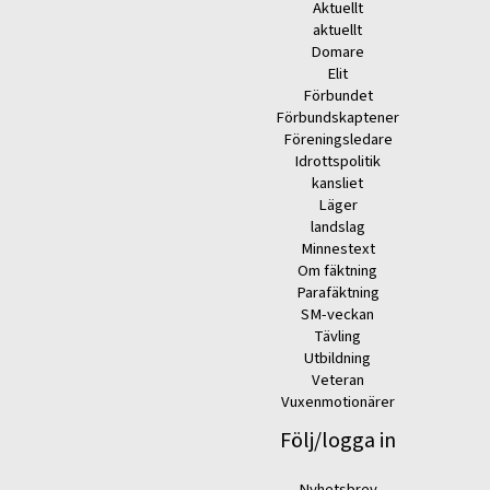
Aktuellt
aktuellt
Domare
Elit
Förbundet
Förbundskaptener
Föreningsledare
Idrottspolitik
kansliet
Läger
landslag
Minnestext
Om fäktning
Parafäktning
SM-veckan
Tävling
Utbildning
Veteran
Vuxenmotionärer
Följ/logga in
Nyhetsbrev