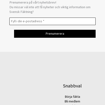
Prenumerera på vårt nyhetsbrev!
Du missar väl inte att få nyheter och viktig information om
Svensk Fäktning?
Snabbval
Börja fäkta
Bli medlem