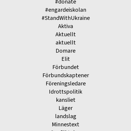
#donate
#engardeiskolan
#StandWithUkraine
Aktiva
Aktuellt
aktuellt
Domare
Elit
Förbundet
Förbundskaptener
Föreningsledare
Idrottspolitik
kansliet
Läger
landslag
Minnestext