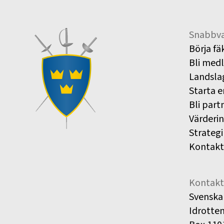
Snabbva
Börja fä
Bli med
Landsla
Starta e
Bli part
Värderi
Strategi
Kontakt
Kontakt
Svenska
Idrotte