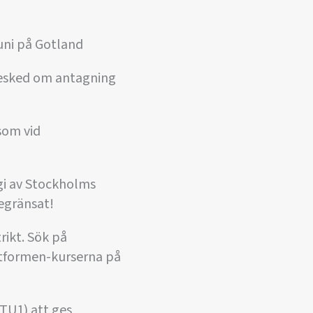
juni på Gotland
 Besked om antagning
som vid
egi av Stockholms
egränsat!
rikt. Sök på
ttformen-kurserna på
TU1) att ges