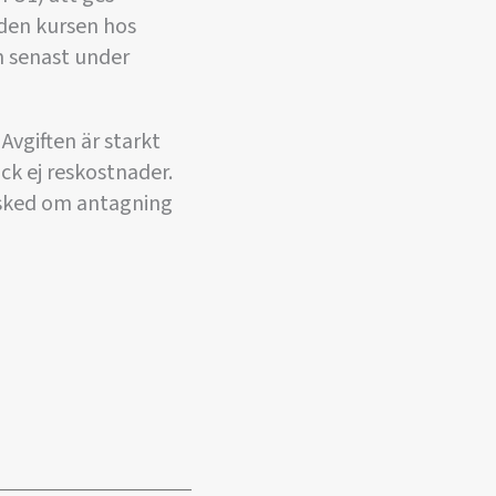
 den kursen hos
n senast under
Avgiften är starkt
ck ej reskostnader.
esked om antagning