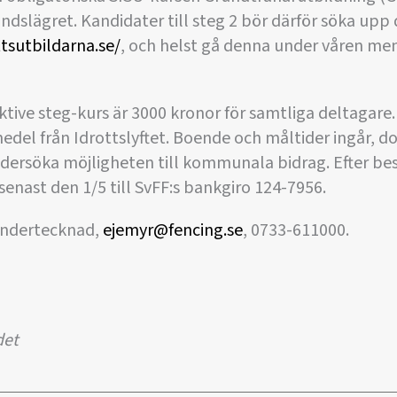
ndslägret. Kandidater till steg 2 bör därför söka upp
tsutbildarna.se/
, och helst gå denna under våren me
tive steg-kurs är 3000 kronor för samtliga deltagare. 
del från Idrottslyftet. Boende och måltider ingår, do
dersöka möjligheten till kommunala bidrag. Efter b
senast den 1/5 till SvFF:s bankgiro 124-7956.
undertecknad,
ejemyr@fencing.se
, 0733-611000.
det