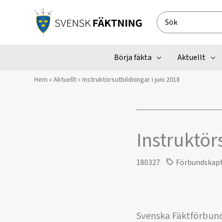
Hoppa
till
Search
innehåll
for:
Börja fäkta
Aktuellt
Hem
»
Aktuellt
»
Instruktörsutbildningar i juni 2018
Instruktör
180327
Förbundskap
Svenska Fäktförbund