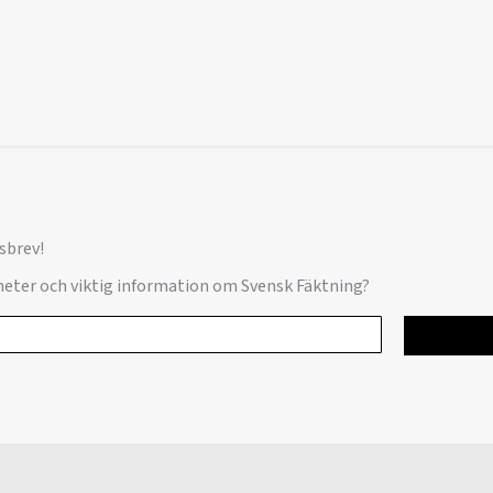
sbrev!
yheter och viktig information om Svensk Fäktning?