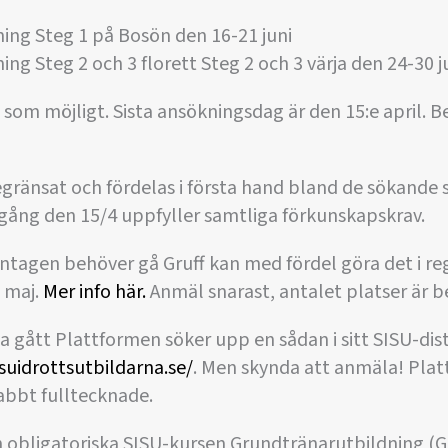
ning Steg 1 på Bosön den 16-21 juni
ing Steg 2 och 3 florett Steg 2 och 3 värja den 24-30 
 som möjligt. Sista ansökningsdag är den 15:e april.
egränsat och fördelas i första hand bland de sökande 
gång den 15/4 uppfyller samtliga förkunskapskrav.
antagen behöver gå Gruff kan med fördel göra det i r
 maj.
Mer info här.
Anmäl snarast, antalet platser är b
 gått Plattformen söker upp en sådan i sitt SISU-dist
suidrottsutbildarna.se/
. Men skynda att anmäla! Pla
nabbt fulltecknade.
n obligatoriska SISU-kursen Grundtränarutbildning (G