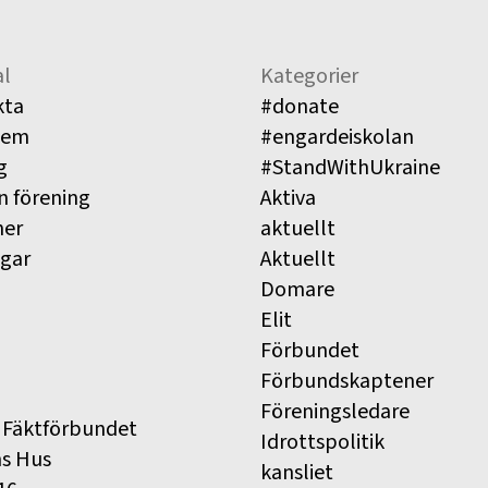
l
Kategorier
kta
#donate
lem
#engardeiskolan
g
#StandWithUkraine
n förening
Aktiva
ner
aktuellt
ngar
Aktuellt
Domare
Elit
Förbundet
Förbundskaptener
Föreningsledare
 Fäktförbundet
Idrottspolitik
ns Hus
kansliet