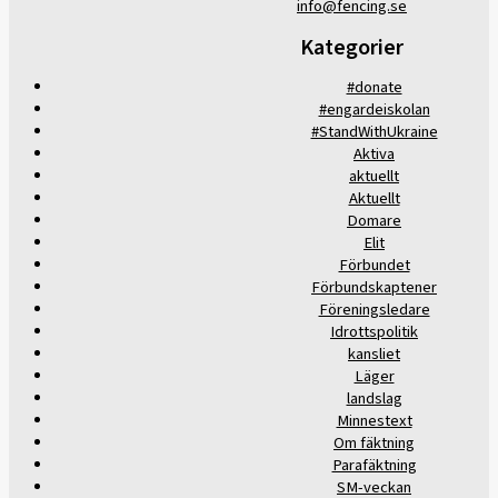
info@fencing.se
Kategorier
#donate
#engardeiskolan
#StandWithUkraine
Aktiva
aktuellt
Aktuellt
Domare
Elit
Förbundet
Förbundskaptener
Föreningsledare
Idrottspolitik
kansliet
Läger
landslag
Minnestext
Om fäktning
Parafäktning
SM-veckan