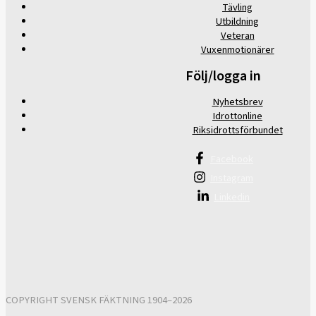
Tävling
Utbildning
Veteran
Vuxenmotionärer
Följ/logga in
Nyhetsbrev
Idrottonline
Riksidrottsförbundet
Facebook
Instagram
Linkedin
COPYRIGHT SVENSK FÄKTNING 1904–2026