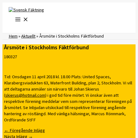
Hoppa
till
innehåll
Hem
»
Aktuellt
»
Årsmöte i Stockholms Fäktförbund
Årsmöte i Stockholms Fäktförbund
180327
Tid: Onsdagen 11 april 2018 kl. 18.00 Plats: United Spaces,
Klarabergsviadukten 63, Waterfront Building, plan 2, Stockholm. Vi vill
att deltagarna anmäler sin närvaro till Johan Skierus
(
skierus@hotmail.com
) i god tid före mötet. Vi önskar även att
respektive förening meddelar vem som representerar föreningen på
årsmötet. Se Inbjudan utskickad till respektive förening angående
hantering av röstlängd. Med vänliga hälsningar, Marcus Rönnmark,
Ordförande StFF
←
Föregående Inlägg
Nästa Inlägg
→