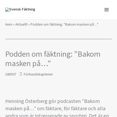
Hoppa
till
innehåll
Hem
»
Aktuellt
»
Podden om fäktning: “Bakom masken på…”
Podden om fäktning: ”Bakom
masken på…”
180507
Förbundskaptener
Henning Österberg gör podcasten ”Bakom
masken på…” om fäktare, för fäktare och alla
andra som är intresserade av sporten. Det är en