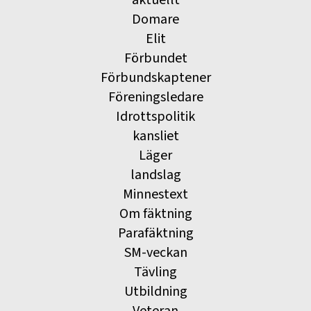
aktuellt
Domare
Elit
Förbundet
Förbundskaptener
Föreningsledare
Idrottspolitik
kansliet
Läger
landslag
Minnestext
Om fäktning
Parafäktning
SM-veckan
Tävling
Utbildning