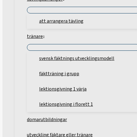
att arrangera tävling
tränare
svensk fäktnings utvecklingsmodell
fäktträning i grupp
lektionsgivning 1 värja
lektionsgivning i florett 1
domarutbildningar
utveckling fäktare eller tränare