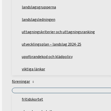
landslagsgrupperna
landslagsledningen
uttagningskriterier och uttagningsranking
utvecklingsplan – landslag 2024-25
uppförandekod och klädpolicy
viktiga länkar
föreningar
fritidskortet