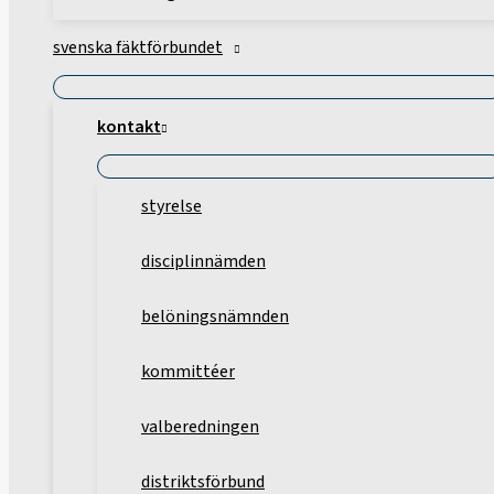
svenska fäktförbundet
kontakt
styrelse
disciplinnämden
belöningsnämnden
kommittéer
valberedningen
distriktsförbund