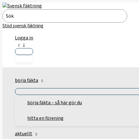
Hoppa
till
Search
innehåll
for:
Stöd svensk fäktning
Logga in
börja fäkta
börja fäkta – så här gör du
hitta en förening
aktuellt