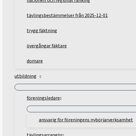
nationell och regional ranking
tävlingsbestämmelser från 2025-12-01
trygg fäktning
övergångar fäktare
domare
utbildning
föreningsledare
ansvarig för föreningens nybörjarverksamhet
tävlingsarrangör