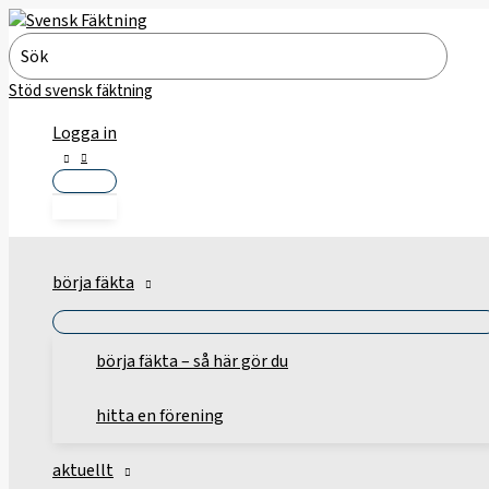
Hoppa
till
Search
innehåll
for:
Stöd svensk fäktning
Logga in
börja fäkta
börja fäkta – så här gör du
hitta en förening
aktuellt