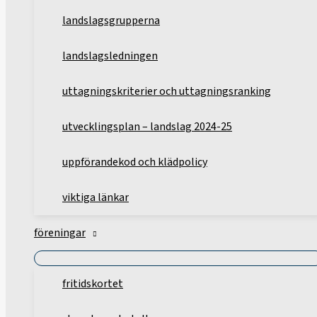
landslagsgrupperna
landslagsledningen
uttagningskriterier och uttagningsranking
utvecklingsplan – landslag 2024-25
uppförandekod och klädpolicy
viktiga länkar
föreningar
fritidskortet