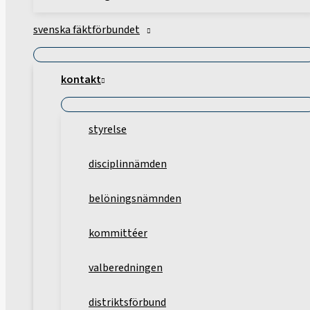
svenska fäktförbundet
kontakt
styrelse
disciplinnämden
belöningsnämnden
kommittéer
valberedningen
distriktsförbund