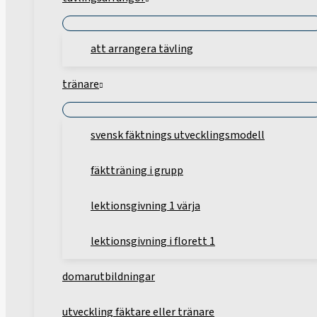
att arrangera tävling
tränare
svensk fäktnings utvecklingsmodell
fäktträning i grupp
lektionsgivning 1 värja
lektionsgivning i florett 1
domarutbildningar
utveckling fäktare eller tränare