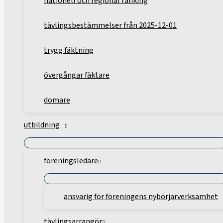
nationell och regional ranking
tävlingsbestämmelser från 2025-12-01
trygg fäktning
övergångar fäktare
domare
utbildning
föreningsledare
ansvarig för föreningens nybörjarverksamhet
tävlingsarrangör