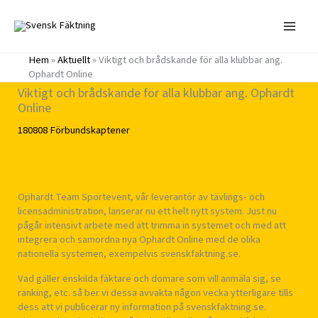
Hoppa
till
innehåll
Hem
»
Aktuellt
»
Viktigt och brådskande för alla klubbar ang.
Ophardt Online
Viktigt och brådskande för alla klubbar ang. Ophardt
Online
180808
Förbundskaptener
Ophardt Team Sportevent, vår leverantör av tävlings- och
licensadministration, lanserar nu ett helt nytt system. Just nu
pågår intensivt arbete med att trimma in systemet och med att
integrera och samordna nya Ophardt Online med de olika
nationella systemen, exempelvis svenskfaktning.se.
Vad gäller enskilda fäktare och domare som vill anmäla sig, se
ranking, etc. så ber vi dessa avvakta någon vecka ytterligare tills
dess att vi publicerar ny information på svenskfaktning.se.