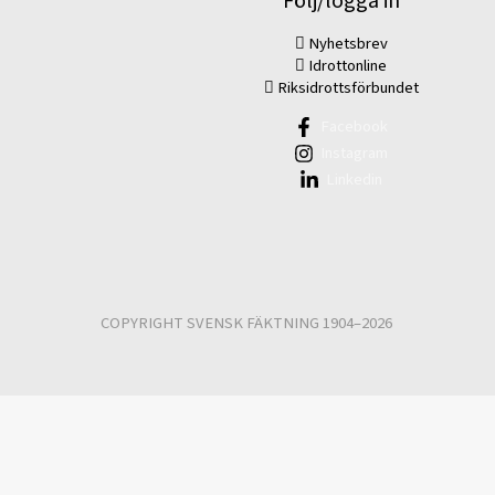
Följ/logga in
Nyhetsbrev
Idrottonline
Riksidrottsförbundet
Facebook
Instagram
Linkedin
COPYRIGHT SVENSK FÄKTNING 1904–2026