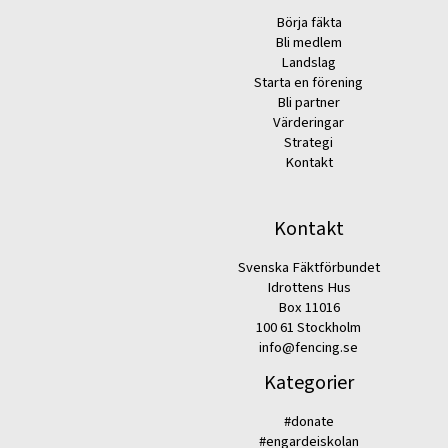
Börja fäkta
Bli medlem
Landslag
Starta en förening
Bli partner
Värderingar
Strategi
Kontakt
Kontakt
Svenska Fäktförbundet
Idrottens Hus
Box 11016
100 61 Stockholm
info@fencing.se
Kategorier
#donate
#engardeiskolan