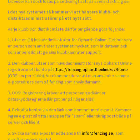
Licenser kan dock lösas på sedvanligt sätt på svenskfaktning.se.
I det nya systemet så kommer vi att hantera klubb- och
distriktsadministratörer på ett nytt sätt.
Varje klubb och distrikt måste därför omgående göra följande:
1. Utse en (1!) huvudadministratör för Ophardt Online. Det bör vara
en person som använder systemet mycket, som är datavan och
som är beredd att ge sina klubbkamrater support.
2. Den klubben utser som huvudadministratör i nya Ophardt Online
registrerar ett konto på
https://fencing.ophardt.online/sv/home
(OBS! en per klubb). Vi rekommenderar att man använder samma
e-postadress som på fencing.som användarnamn.
3. OBS! Registrering kräver att personen godkänner
dataskyddsreglerna (längst ner på höger sida)
4. Bekräfta kontot via den länk som kommer med e-post. Kommer
ingen e-post så titta i mappen för ”spam” eller skräppost både på
server och klient.
5. Skicka samma e-postmeddelande till
info@fencing.se
, som
därefter öppnar kontot.