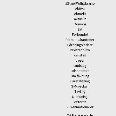
#StandWithUkraine
Aktiva
Aktuellt
aktuellt
Domare
Elit
Förbundet
Förbundskaptener
Föreningsledare
Idrottspolitik
kansliet
Läger
landslag
Minnestext
Om fäktning
Parafäktning
SM-veckan
Tävling
Utbildning
Veteran
Vuxenmotionärer