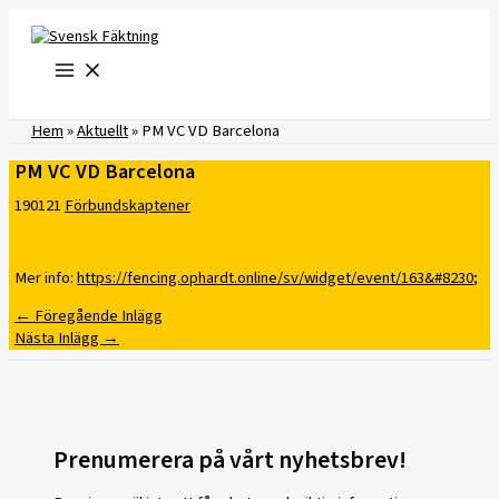
Hoppa
till
innehåll
Hem
»
Aktuellt
»
PM VC VD Barcelona
PM VC VD Barcelona
190121
Förbundskaptener
Mer info:
https://fencing.ophardt.online/sv/widget/event/163&#8230
;
←
Föregående Inlägg
Nästa Inlägg
→
Prenumerera på vårt nyhetsbrev!