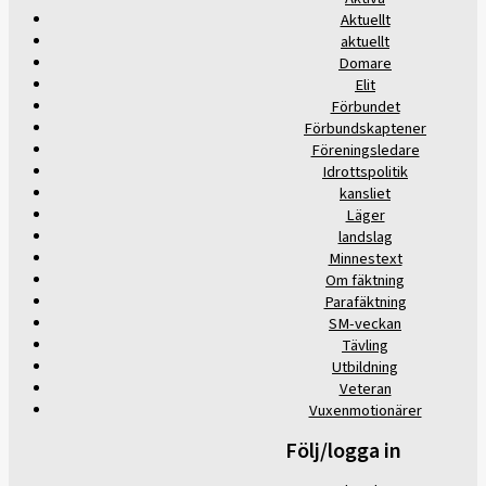
Aktuellt
aktuellt
Domare
Elit
Förbundet
Förbundskaptener
Föreningsledare
Idrottspolitik
kansliet
Läger
landslag
Minnestext
Om fäktning
Parafäktning
SM-veckan
Tävling
Utbildning
Veteran
Vuxenmotionärer
Följ/logga in