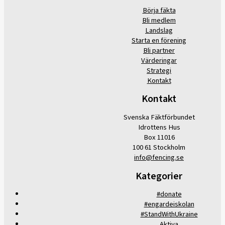
Börja fäkta
Bli medlem
Landslag
Starta en förening
Bli partner
Värderingar
Strategi
Kontakt
Kontakt
Svenska Fäktförbundet
Idrottens Hus
Box 11016
100 61 Stockholm
info@fencing.se
Kategorier
#donate
#engardeiskolan
#StandWithUkraine
Aktiva