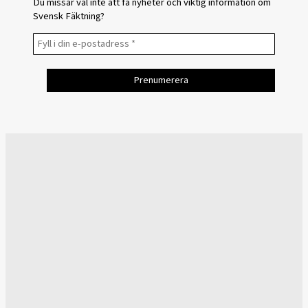
Du missar väl inte att få nyheter och viktig information om
Svensk Fäktning?