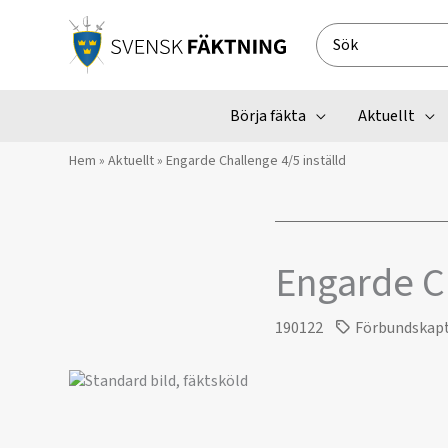
Hoppa
till
Search
innehåll
for:
Börja fäkta
Aktuellt
Hem
»
Aktuellt
»
Engarde Challenge 4/5 inställd
Engarde Ch
190122
Förbundskap