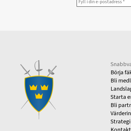
Snabbva
Börja fä
Bli med
Landsla
Starta e
Bli part
Värderi
Strategi
Kontakt