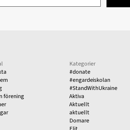
l
Kategorier
kta
#donate
lem
#engardeiskolan
g
#StandWithUkraine
n förening
Aktiva
ner
Aktuellt
ngar
aktuellt
Domare
Elit