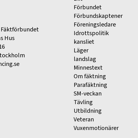
Förbundet
Förbundskaptener
Föreningsledare
 Fäktförbundet
Idrottspolitik
ns Hus
kansliet
16
Läger
Stockholm
landslag
ncing.se
Minnestext
Om fäktning
Parafäktning
SM-veckan
Tävling
Utbildning
Veteran
Vuxenmotionärer