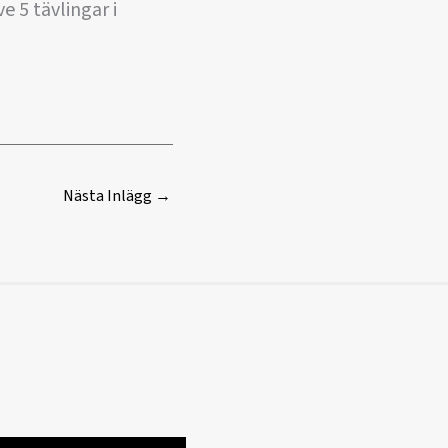
e 5 tävlingar i
Nästa Inlägg
→