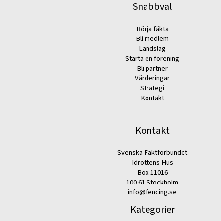
Snabbval
Börja fäkta
Bli medlem
Landslag
Starta en förening
Bli partner
Värderingar
Strategi
Kontakt
Kontakt
Svenska Fäktförbundet
Idrottens Hus
Box 11016
100 61 Stockholm
info@fencing.se
Kategorier