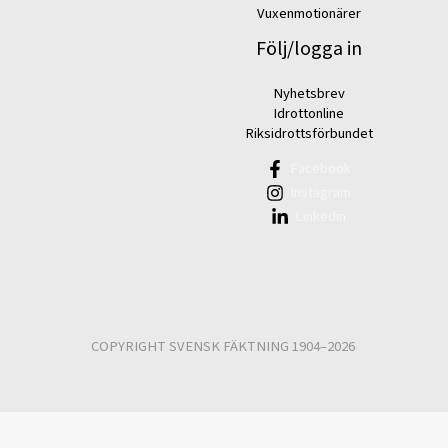
Vuxenmotionärer
Följ/logga in
Nyhetsbrev
Idrottonline
Riksidrottsförbundet
Facebook
Instagram
Linkedin
COPYRIGHT SVENSK FÄKTNING 1904–2026