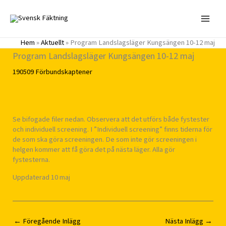
Hoppa
till
innehåll
Hem
»
Aktuellt
»
Program Landslagsläger Kungsängen 10-12 maj
Program Landslagsläger Kungsängen 10-12 maj
190509
Förbundskaptener
Se bifogade filer nedan. Observera att det utförs både fystester
och individuell screening. I ”Individuell screening” finns tiderna för
de som ska göra screeningen. De som inte gör screeningen i
helgen kommer att få göra det på nästa läger. Alla gör
fystesterna.
Uppdaterad 10 maj
←
Föregående Inlägg
Nästa Inlägg
→