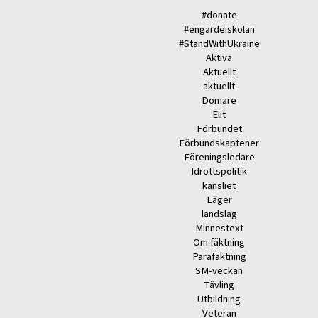
#donate
#engardeiskolan
#StandWithUkraine
Aktiva
Aktuellt
aktuellt
Domare
Elit
Förbundet
Förbundskaptener
Föreningsledare
Idrottspolitik
kansliet
Läger
landslag
Minnestext
Om fäktning
Parafäktning
SM-veckan
Tävling
Utbildning
Veteran