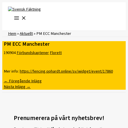
Hoppa
till
innehåll
Hem
»
Aktuellt
»
PM ECC Manchester
PM ECC Manchester
190904
Förbundskaptener
Florett
Mer info:
https://fencing.ophardt.online/sv/widget/event/17860
←
Föregående Inlägg
Nästa Inlägg
→
Prenumerera på vårt nyhetsbrev!