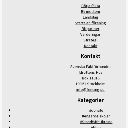
Börja fäkta
Bli medlem
Landslag
Starta en förening
Bli partner
Värderingar
Strategi
Kontakt
Kontakt
Svenska Fäktförbundet
Idrottens Hus
Box 11016
100 61 Stockholm
info@fencing.se
Kategorier
#donate
#engardeiskolan
#StandWithUkraine
Aktiva