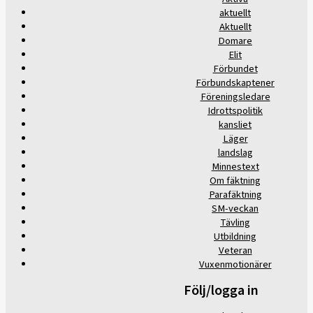
aktuellt
Aktuellt
Domare
Elit
Förbundet
Förbundskaptener
Föreningsledare
Idrottspolitik
kansliet
Läger
landslag
Minnestext
Om fäktning
Parafäktning
SM-veckan
Tävling
Utbildning
Veteran
Vuxenmotionärer
Följ/logga in