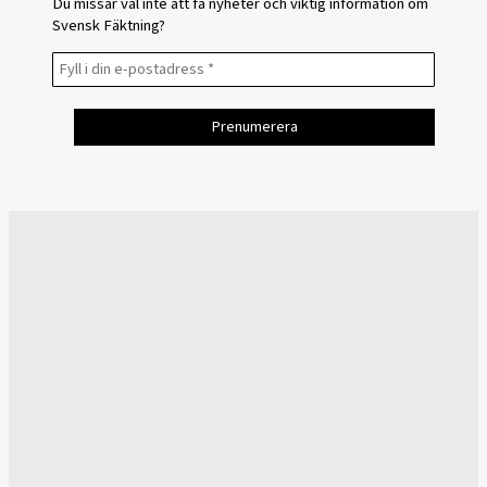
Du missar väl inte att få nyheter och viktig information om
Svensk Fäktning?