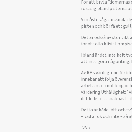
För att bryta ”domarnas 
röra sig bland pisterna oc
Vi måste våga använda de 
pisten och bör få ett gult
Det är också av stor vikt
för att alla blivit kompis
Ibland är det inte helt ty
att inte göra någonting. 
Av RF:s värdegrund för idr
innebär att följa överens
arbeta mot mobbing och t
värdering Uthållighet: ”Vi
det leder oss snabbast til
Detta är både lätt och svå
– vad är ok och inte – så a
Otto