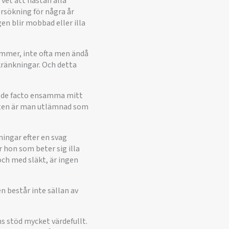
 vet att nästan alla
ersökning för några år
n blir mobbad eller illa
ekommer, inte ofta men ändå
 kränkningar. Och detta
s de facto ensamma mitt
isten är man utlämnad som
ningar efter en svag
r hon som beter sig illa
och med släkt, är ingen
 består inte sällan av
s stöd mycket värdefullt.