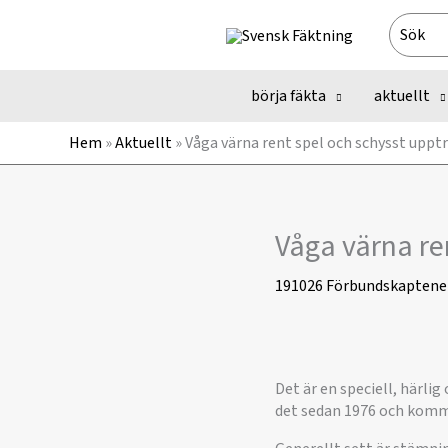
Hoppa
Search
till
for:
innehåll
börja fäkta
aktuellt
Hem
»
Aktuellt
»
​Våga värna rent spel och schysst upp
​Våga värna r
191026
Förbundskaptene
Det är en speciell, härlig
det sedan 1976 och komme