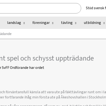
Stöd svensk 
landslag
föreningar
tävling
utbildning
trädande
ent spel och schysst uppträdande
r
SvFF Ordförande har ordet
 och förväntansfull känsla att vara ute på fäkttävlingar runt om i la
r fortfarande ihåg min första ute på Åkeshovshallen i Stockhol