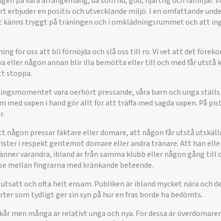
gen på våra arrangemang, då som nu, god, hjärtlig och familjär. Vi
ort erbjuder en positiv och utvecklande miljö. I en omfattande und
 känns tryggt på träningen och i omklädningsrummet och att inge
ng för oss att bli förnöjda och slå oss till ro. Vi vet att det för
va eller någon annan blir illa bemötta eller till och med får utstå
tt stoppa.
lingsmomentet vara oerhört pressande, våra barn och unga ställ
med vapen i hand gör allt för att träffa med sagda vapen. På p
r.
tt någon pressar fäktare eller domare, att någon får utstå utskäll
brister i respekt gentemot domare eller andra tränare. Att han elle
änner varandra, ibland är från samma klubb eller någon gång till 
t se mellan fingrarna med kränkande beteende.
tsatt och ofta helt ensam. Publiken är ibland mycket nära och den
ter som tydligt ger sin syn på hur en fras borde ha bedömts.
kår men många är relativt unga och nya. För dessa är överdomaren