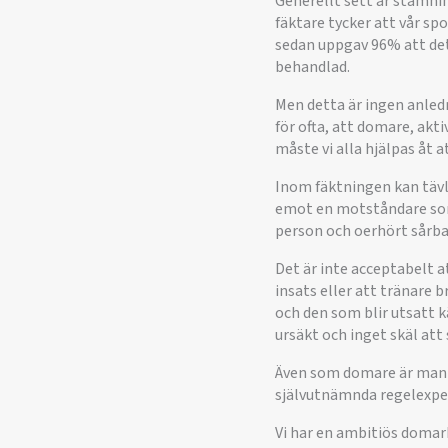
Generellt sett är stämnin
fäktare tycker att vår sp
sedan uppgav 96% att det
behandlad.
Men detta är ingen anledni
för ofta, att domare, akti
måste vi alla hjälpas åt a
Inom fäktningen kan täv
emot en motståndare som 
person och oerhört sårba
Det är inte acceptabelt a
insats eller att tränare 
och den som blir utsatt k
ursäkt och inget skäl at
Även som domare är man u
självutnämnda regelexper
Vi har en ambitiös domar