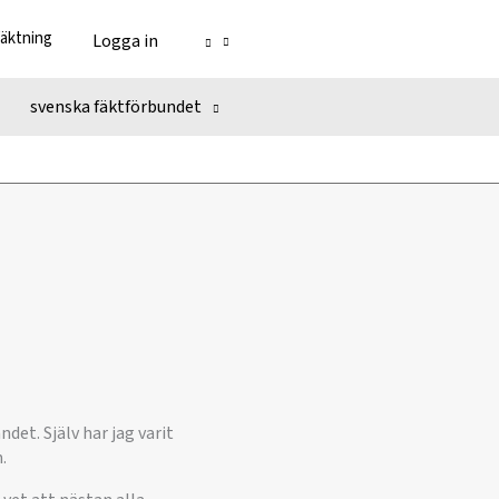
fäktning
Logga in
svenska fäktförbundet
ndet. Själv har jag varit
m.