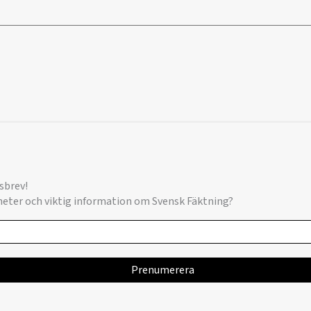
sbrev!
yheter och viktig information om Svensk Fäktning?