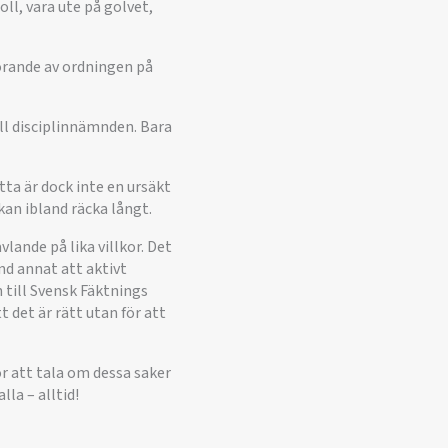
l, vara ute på golvet,
törande av ordningen på
ill disciplinnämnden. Bara
etta är dock inte en ursäkt
kan ibland räcka långt.
vlande på lika villkor. Det
nd annat att aktivt
till Svensk Fäktnings
t det är rätt utan för att
för att tala om dessa saker
lla – alltid!