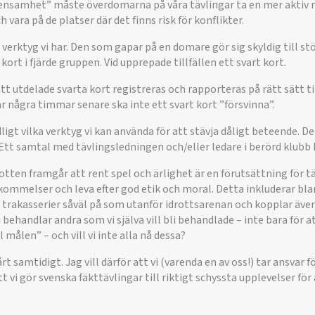
ensamhet” måste överdomarna på våra tävlingar ta en mer aktiv rol
h vara på de platser där det finns risk för konflikter.
verktyg vi har. Den som gapar på en domare gör sig skyldig till s
 kort i fjärde gruppen. Vid upprepade tillfällen ett svart kort.
 att utdelade svarta kort registreras och rapporteras på rätt sätt t
ar några timmar senare ska inte ett svart kort ”försvinna”.
dligt vilka verktyg vi kan använda för att stävja dåligt beteende. D
Ett samtal med tävlingsledningen och/eller ledare i berörd klubb 
otten framgår att rent spel och ärlighet är en förutsättning för tä
kommelser och leva efter god etik och moral. Detta inkluderar bla
rakasserier såväl på som utanför idrottsarenan och kopplar även 
 behandlar andra som vi själva vill bli behandlade – inte bara för at
l målen” – och vill vi inte alla nå dessa?
rt samtidigt. Jag vill därför att vi (varenda en av oss!) tar ansvar 
tt vi gör svenska fäkttävlingar till riktigt schyssta upplevelser för a