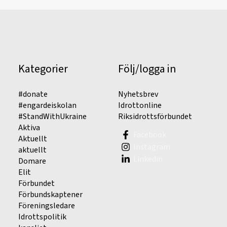
Kategorier
Följ/logga in
#donate
Nyhetsbrev
#engardeiskolan
Idrottonline
#StandWithUkraine
Riksidrottsförbundet
Aktiva
Facebook
Aktuellt
Instagram
aktuellt
Linkedin
Domare
Elit
Förbundet
Förbundskaptener
Föreningsledare
Idrottspolitik