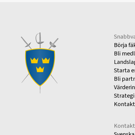
Snabbva
Börja fä
Bli med
Landsla
Starta e
Bli part
Värderi
Strategi
Kontakt
Kontakt
Svenska