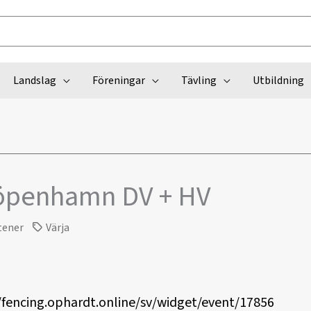
Landslag
Föreningar
Tävling
Utbildning
öpenhamn DV + HV
tener
Värja
/fencing.ophardt.online/sv/widget/event/17856