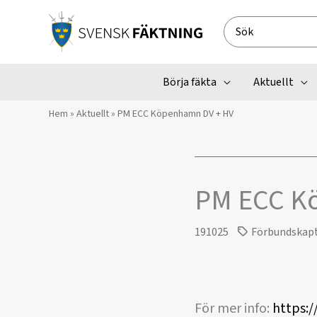
Hoppa
till
Search
innehåll
for:
Börja fäkta
Aktuellt
Hem
»
Aktuellt
»
PM ECC Köpenhamn DV + HV
PM ECC K
191025
Förbundskap
För mer info:
https:/