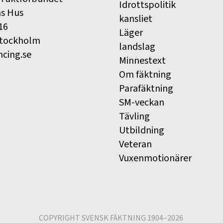
Idrottspolitik
ns Hus
kansliet
16
Läger
Stockholm
landslag
ncing.se
Minnestext
Om fäktning
Parafäktning
SM-veckan
Tävling
Utbildning
Veteran
Vuxenmotionärer
COPYRIGHT SVENSK FÄKTNING 1904–2026