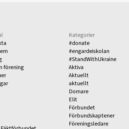
l
Kategorier
kta
#donate
lem
#engardeiskolan
g
#StandWithUkraine
n förening
Aktiva
ner
Aktuellt
ngar
aktuellt
Domare
Elit
Förbundet
Förbundskaptener
Föreningsledare
 Fäktförbundet