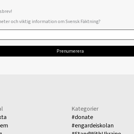
sbrev!
yheter och viktig information om Svensk Fäktning?
l
Kategorier
kta
#donate
lem
#engardeiskolan
g
#StandWithUkraine