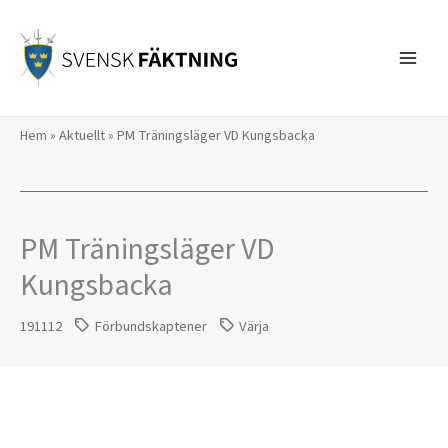
Hoppa
till
innehåll
Hem
»
Aktuellt
»
PM Träningsläger VD Kungsbacka
PM Träningsläger VD
Kungsbacka
191112
Förbundskaptener
Värja