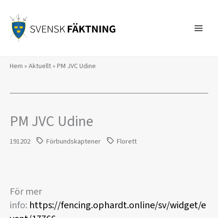
Hoppa
till
innehåll
Hem
»
Aktuellt
»
PM JVC Udine
PM JVC Udine
191202
Förbundskaptener
Florett
För mer
info:
https://fencing.ophardt.online/sv/widget/e