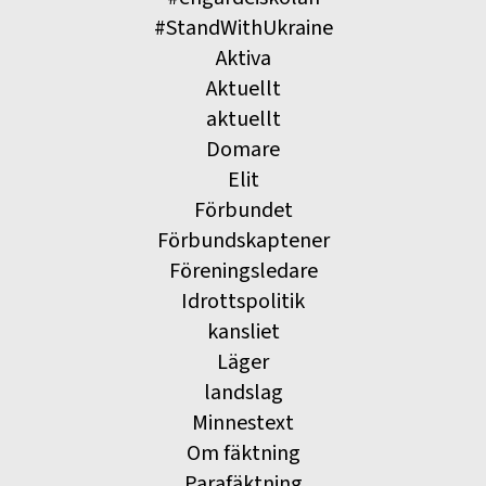
#StandWithUkraine
Aktiva
Aktuellt
aktuellt
Domare
Elit
Förbundet
Förbundskaptener
Föreningsledare
Idrottspolitik
kansliet
Läger
landslag
Minnestext
Om fäktning
Parafäktning