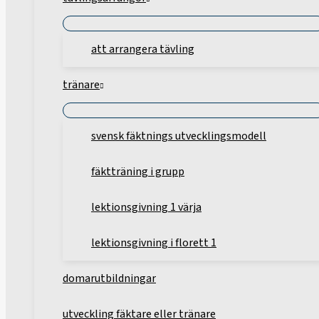
att arrangera tävling
tränare
svensk fäktnings utvecklingsmodell
fäktträning i grupp
lektionsgivning 1 värja
lektionsgivning i florett 1
domarutbildningar
utveckling fäktare eller tränare