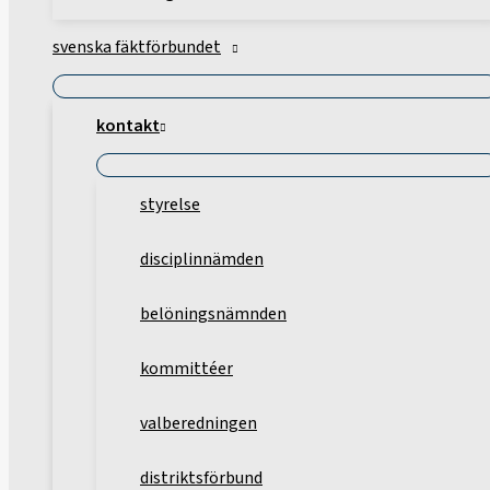
svenska fäktförbundet
kontakt
styrelse
disciplinnämden
belöningsnämnden
kommittéer
valberedningen
distriktsförbund