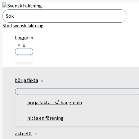
Hoppa
till
Search
innehåll
for:
Stöd svensk fäktning
Logga in
börja fäkta
börja fäkta – så här gör du
hitta en förening
aktuellt