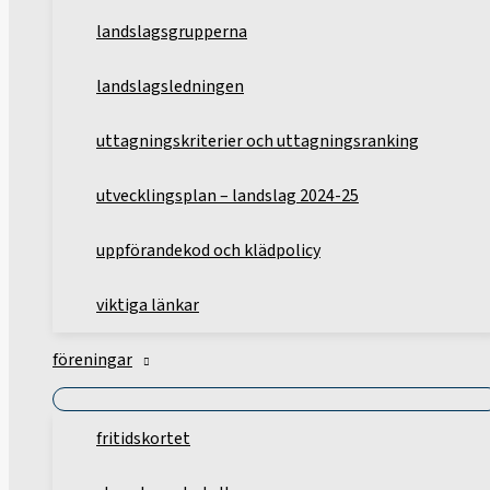
landslagsgrupperna
landslagsledningen
uttagningskriterier och uttagningsranking
utvecklingsplan – landslag 2024-25
uppförandekod och klädpolicy
viktiga länkar
föreningar
fritidskortet