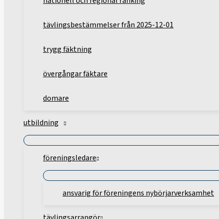
nationell och regional ranking
tävlingsbestämmelser från 2025-12-01
trygg fäktning
övergångar fäktare
domare
utbildning
föreningsledare
ansvarig för föreningens nybörjarverksamhet
tävlingsarrangör