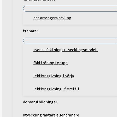
att arrangera tävling
tränare
svensk fäktnings utvecklingsmodell
fäktträning i grupp
lektionsgivning 1 värja
lektionsgivning i florett 1
domarutbildningar
utveckling fäktare eller tränare