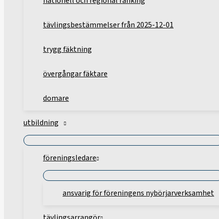
nationell och regional ranking
tävlingsbestämmelser från 2025-12-01
trygg fäktning
övergångar fäktare
domare
utbildning
föreningsledare
ansvarig för föreningens nybörjarverksamhet
tävlingsarrangör