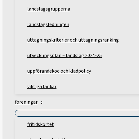
landslagsgrupperna
landslagsledningen
uttagningskriterier och uttagningsranking
utvecklingsplan – landslag 2024-25
uppförandekod och klädpolicy
viktiga länkar
föreningar
fritidskortet