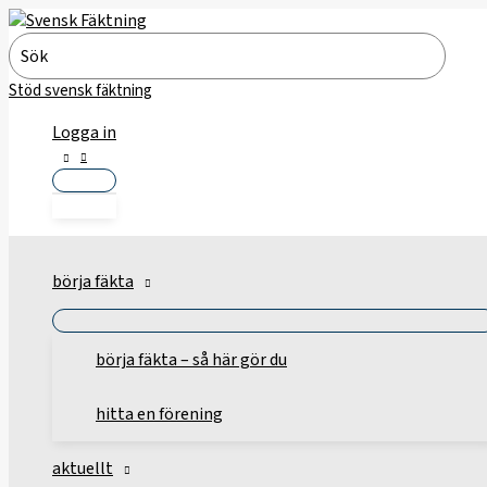
Hoppa
till
Search
innehåll
for:
Stöd svensk fäktning
Logga in
börja fäkta
börja fäkta – så här gör du
hitta en förening
aktuellt