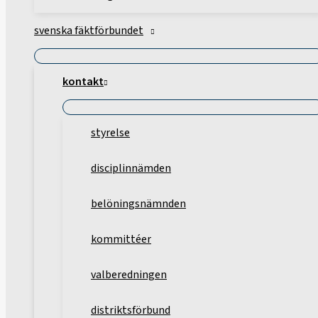
svenska fäktförbundet
kontakt
styrelse
disciplinnämden
belöningsnämnden
kommittéer
valberedningen
distriktsförbund