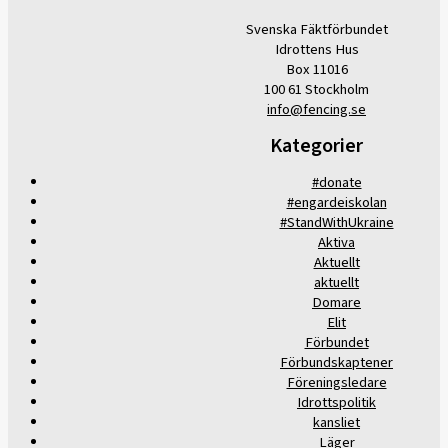
Svenska Fäktförbundet
Idrottens Hus
Box 11016
100 61 Stockholm
info@fencing.se
Kategorier
#donate
#engardeiskolan
#StandWithUkraine
Aktiva
Aktuellt
aktuellt
Domare
Elit
Förbundet
Förbundskaptener
Föreningsledare
Idrottspolitik
kansliet
Läger