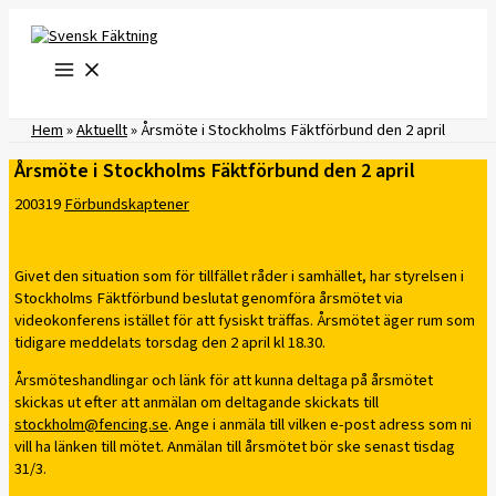
Hoppa
till
innehåll
Hem
»
Aktuellt
»
​Årsmöte i Stockholms Fäktförbund den 2 april
​Årsmöte i Stockholms Fäktförbund den 2 april
200319
Förbundskaptener
Givet den situation som för tillfället råder i samhället, har styrelsen i
Stockholms Fäktförbund beslutat genomföra årsmötet via
videokonferens istället för att fysiskt träffas. Årsmötet äger rum som
tidigare meddelats torsdag den 2 april kl 18.30.
Årsmöteshandlingar och länk för att kunna deltaga på årsmötet
skickas ut efter att anmälan om deltagande skickats till
stockholm@fencing.se
. Ange i anmäla till vilken e-post adress som ni
vill ha länken till mötet. Anmälan till årsmötet bör ske senast tisdag
31/3.