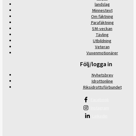
landslag
Minnestext
Om fäktning
Parafäktning
SM-veckan
Tävling
Utbildning
Veteran
Vuxenmotionärer
Följ/logga in
Nyhetsbrev
Idrottonline
Riksidrottsförbundet
Facebook
Instagram
Linkedin