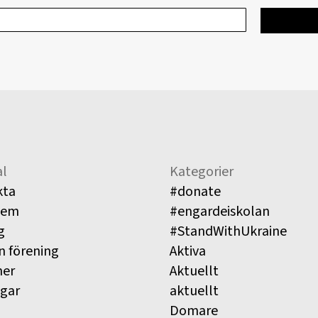
l
Kategorier
kta
#donate
lem
#engardeiskolan
g
#StandWithUkraine
n förening
Aktiva
ner
Aktuellt
ngar
aktuellt
Domare