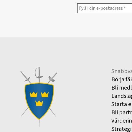
Snabbva
Börja fä
Bli med
Landsla
Starta e
Bli part
Värderi
Strategi