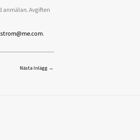
ed anmälan. Avgiften
ikstrom@me.com
.
Nästa Inlägg
→