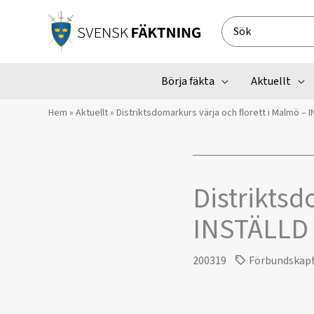
Hoppa
till
Search
innehåll
for:
Börja fäkta
Aktuellt
Hem
»
Aktuellt
»
Distriktsdomarkurs värja och ﬂorett i Malmö – 
Distriktsd
INSTÄLLD
200319
Förbundskap