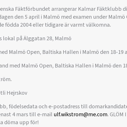
enska Fäktförbundet arrangerar Kalmar Fäktklubb di
ndagen den 5 april i Malmö med examen under Malmö
ade födda 2004 eller tidigare är varmt välkomna.
s lokal på Älggatan 28, Malmö
med Malmö Open, Baltiska Hallen i Malmö den 18-19 a
and med Malmö Open, Baltiska Hallen i Malmö den 18-
tröm.
tli Hejrskov
b, födelsedata och e-postadress till domarkandidate
nast 4 mars till e-mail
ulf.wikstrom@me.com
. GLÖM I
ka döma upp för!