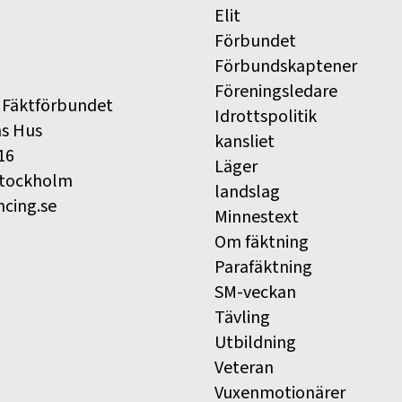
Elit
Förbundet
Förbundskaptener
Föreningsledare
 Fäktförbundet
Idrottspolitik
ns Hus
kansliet
16
Läger
Stockholm
landslag
ncing.se
Minnestext
Om fäktning
Parafäktning
SM-veckan
Tävling
Utbildning
Veteran
Vuxenmotionärer