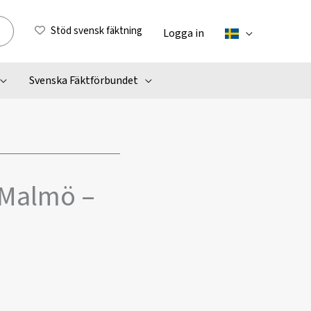
Stöd svensk fäktning
Logga in
Svenska Fäktförbundet
i Malmö –