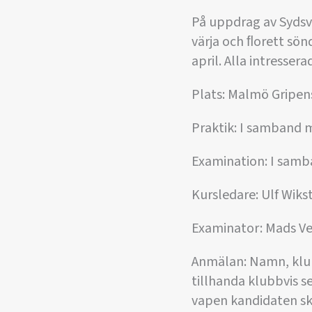
På uppdrag av Sydsv
värja och ﬂorett sö
april. Alla intresser
Plats: Malmö Gripen
Praktik: I samband 
Examination: I samb
Kursledare: Ulf Wiks
Examinator: Mads Ve
Anmälan: Namn, klub
tillhanda klubbvis se
vapen kandidaten s