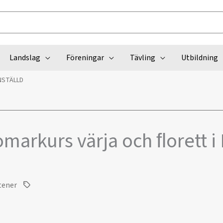
Landslag
Föreningar
Tävling
Utbildning
INSTÄLLD
omarkurs värja och ﬂorett 
tener