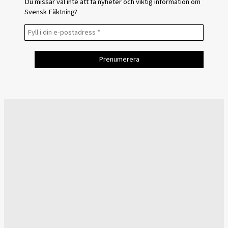
Du missar väl inte att få nyheter och viktig information om
Svensk Fäktning?