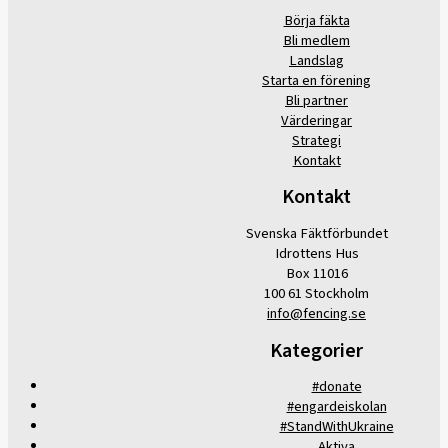
Börja fäkta
Bli medlem
Landslag
Starta en förening
Bli partner
Värderingar
Strategi
Kontakt
Kontakt
Svenska Fäktförbundet
Idrottens Hus
Box 11016
100 61 Stockholm
info@fencing.se
Kategorier
#donate
#engardeiskolan
#StandWithUkraine
Aktiva