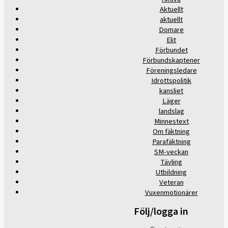
Aktuellt
aktuellt
Domare
Elit
Förbundet
Förbundskaptener
Föreningsledare
Idrottspolitik
kansliet
Läger
landslag
Minnestext
Om fäktning
Parafäktning
SM-veckan
Tävling
Utbildning
Veteran
Vuxenmotionärer
Följ/logga in