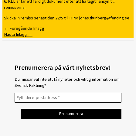
6. KLL antar ett färdigt dokument efter att ha tagit hänsyn till
remisserna.
Skicka in remiss senast den 22/5 till HPM
jonas.thunberg@fencing.se
←
Föregående Inlägg
Nästa Inlägg
→
Prenumerera på vårt nyhetsbrev!
Du missar väl inte att få nyheter och viktig information om
Svensk Fäktning?