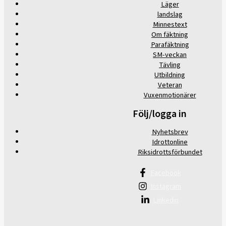
Läger
landslag
Minnestext
Om fäktning
Parafäktning
SM-veckan
Tävling
Utbildning
Veteran
Vuxenmotionärer
Följ/logga in
Nyhetsbrev
Idrottonline
Riksidrottsförbundet
Facebook
Instagram
Linkedin