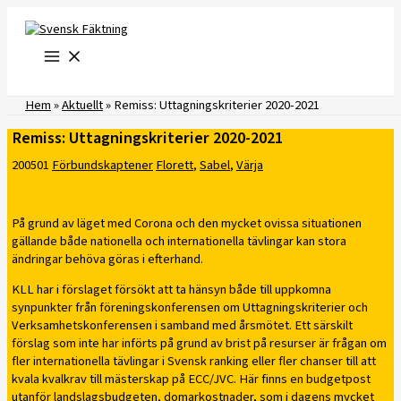
Hoppa
till
innehåll
Hem
»
Aktuellt
»
Remiss: Uttagningskriterier 2020-2021
Remiss: Uttagningskriterier 2020-2021
200501
Förbundskaptener
Florett
,
Sabel
,
Värja
På grund av läget med Corona och den mycket ovissa situationen
gällande både nationella och internationella tävlingar kan stora
ändringar behöva göras i efterhand.
KLL har i förslaget försökt att ta hänsyn både till uppkomna
synpunkter från föreningskonferensen om Uttagningskriterier och
Verksamhetskonferensen i samband med årsmötet. Ett särskilt
förslag som inte har införts på grund av brist på resurser är frågan om
fler internationella tävlingar i Svensk ranking eller fler chanser till att
kvala kvalkrav till mästerskap på ECC/JVC. Här finns en budgetpost
utanför landslagsbudgeten, domarkostnader, som i dagens mycket