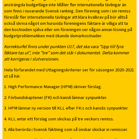
ansträngda budgetläge inte tillåter fler internationella tävlingar än
som finns i nuvarande Svensk ranking. Den förening som i sin remiss
föreslår fler internationella tävlingar att klara kvalkrav på bör alltså
också skriva något om huruvida föreningens fäktare är villiga att ta
den kostnaden själva eller om föreningen ser någon annan lösning på
budgetproblematiken med ökande domarkostnader.
Korrekturfel finns under punkten U17, det ska vara ”Upp till fyra
fäktare tas ut”, inte ”tre” som det står i dokumentet. Detta kommer
att korrigeras i slutversionen.
Hela förfarandet med Uttagningskriterier ser för säsongen 2020-2021
ut så här.
1. High Performance Manager (HPM) skriver förslag.
2. Förbundskaptener (FK) och kansli lämnar synpunkter.
3. HPM lämnar ny version till KLL efter FK:s och kanslis synpunkter.
4. KLL antar ett förslag som skickas på tre veckors remiss.
5. Alla berörda i Svensk fäktning som så önskar skickar in remisser.