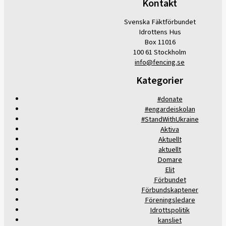
Kontakt
Svenska Fäktförbundet
Idrottens Hus
Box 11016
100 61 Stockholm
info@fencing.se
Kategorier
#donate
#engardeiskolan
#StandWithUkraine
Aktiva
Aktuellt
aktuellt
Domare
Elit
Förbundet
Förbundskaptener
Föreningsledare
Idrottspolitik
kansliet