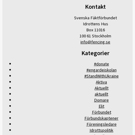
Kontakt
Svenska Fäktförbundet
Idrottens Hus
Box 11016
100 61 Stockholm
info@fencing.se
Kategorier
#donate
#engardeiskolan
#StandWithUkraine
Aktiva
Aktuellt
aktuellt
Domare
Elit
Förbundet
Förbundskaptener
Föreningsledare
Idrottspolitik