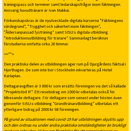
träningspass och terminer samt ledarskapsfrågor inom fäktningen.
Ansvarig huvudtränare är Ivan Makkai.
Förkunskapskrav är de nyutvecklade digitala kurserna ”Fäktningens
värdegrund”, ”Trygghet och säkerhet inom fäktningen”,
”Åldersanpassad fysträning” samt SISU:s digitala utbildning
”Introduktionsutbildning för tränare”. Sammanlagt beräknas
förstudierna omfatta cirka 20 timmar.
<=””>
Den praktiska delen av utbildningen äger rum på Djurgårdens fäktsal i
Hjorthagen. De som inte bor i Stockholm inkvarteras på Hotel
Karlaplan.
Deltagaravgiften är 3 000 kr som ersätts föreningen via det så kallade
”Projektstöd IF”. Ett resebidrag om 1000 kr utbetalas också för
tillresande deltagare. För deltagare som senast under hösten även
genomför SISU:s utbildning ”Grundtränarutbildning” utbetalas ett
ytterligare bidrag på 2000 kr till föreningen.
På grund av situationen med covid-19 har utbildningen skjutits upp
och den ordnas nu under andra praktiska omständigheter än brukligt