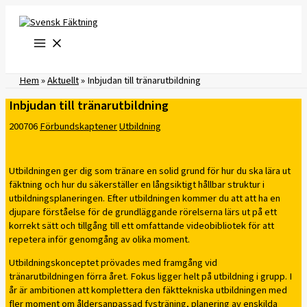
Hoppa
till
innehåll
Hem
»
Aktuellt
»
Inbjudan till tränarutbildning
Inbjudan till tränarutbildning
200706
Förbundskaptener
Utbildning
Utbildningen ger dig som tränare en solid grund för hur du ska lära ut
fäktning och hur du säkerställer en långsiktigt hållbar struktur i
utbildningsplaneringen. Efter utbildningen kommer du att att ha en
djupare förståelse för de grundläggande rörelserna lärs ut på ett
korrekt sätt och tillgång till ett omfattande videobibliotek för att
repetera inför genomgång av olika moment.
Utbildningskonceptet prövades med framgång vid
tränarutbildningen förra året. Fokus ligger helt på utbildning i grupp. I
år är ambitionen att komplettera den fäkttekniska utbildningen med
fler moment om åldersanpassad fysträning, planering av enskilda