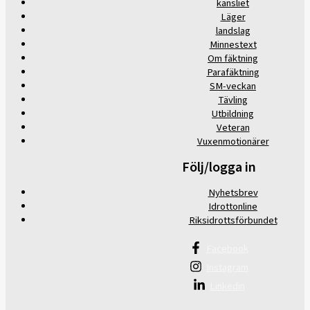
kansliet
Läger
landslag
Minnestext
Om fäktning
Parafäktning
SM-veckan
Tävling
Utbildning
Veteran
Vuxenmotionärer
Följ/logga in
Nyhetsbrev
Idrottonline
Riksidrottsförbundet
Facebook
Instagram
Linkedin