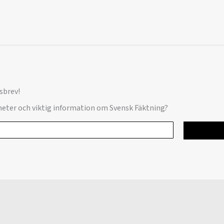
sbrev!
yheter och viktig information om Svensk Fäktning?