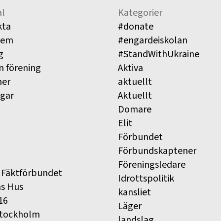
l
Kategorier
kta
#donate
lem
#engardeiskolan
g
#StandWithUkraine
n förening
Aktiva
ner
aktuellt
ngar
Aktuellt
Domare
Elit
Förbundet
Förbundskaptener
Föreningsledare
 Fäktförbundet
Idrottspolitik
ns Hus
kansliet
16
Läger
Stockholm
landslag