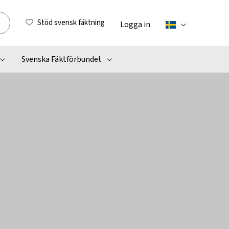
Stöd svensk fäktning
Logga in
Svenska Fäktförbundet