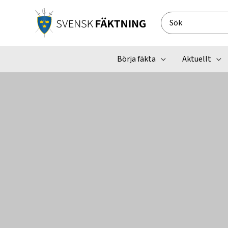
Hoppa
till
Search
innehåll
for:
Börja fäkta
Aktuellt