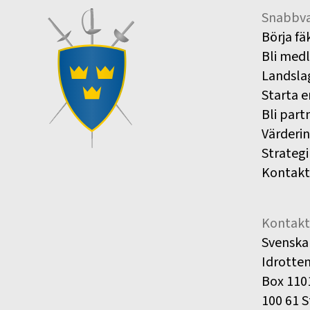
Snabbva
Börja fä
Bli med
Landsla
Starta e
Bli part
Värderi
Strategi
Kontakt
Kontakt
Svenska
Idrotte
Box 110
100 61 