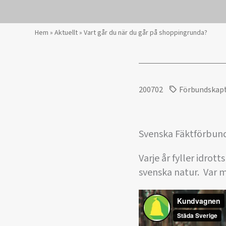
Hem
»
Aktuellt
»
Vart går du när du går på shoppingrunda?
200702
Förbundskap
Svenska Fäktförbunde
Varje år fyller idro
svenska natur. Var m