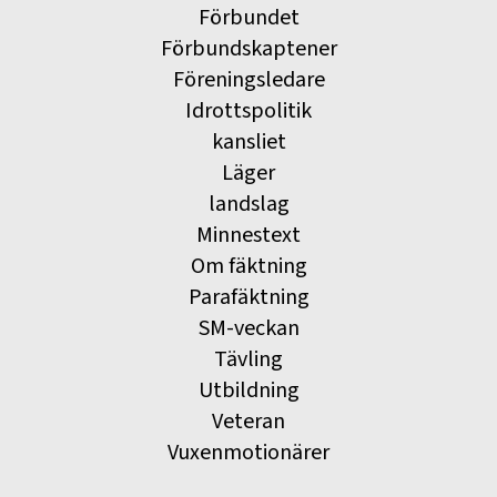
Förbundet
Förbundskaptener
Föreningsledare
Idrottspolitik
kansliet
Läger
landslag
Minnestext
Om fäktning
Parafäktning
SM-veckan
Tävling
Utbildning
Veteran
Vuxenmotionärer