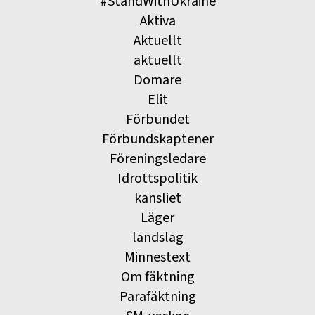
#StandWithUkraine
Aktiva
Aktuellt
aktuellt
Domare
Elit
Förbundet
Förbundskaptener
Föreningsledare
Idrottspolitik
kansliet
Läger
landslag
Minnestext
Om fäktning
Parafäktning