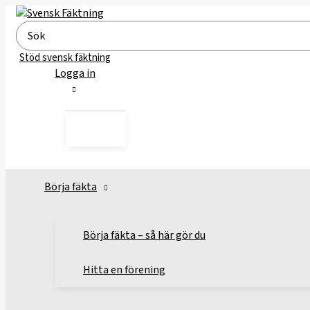
Hoppa
till
Search
innehåll
for:
Stöd svensk fäktning
Logga in
Börja fäkta
Börja fäkta – så här gör du
Hitta en förening