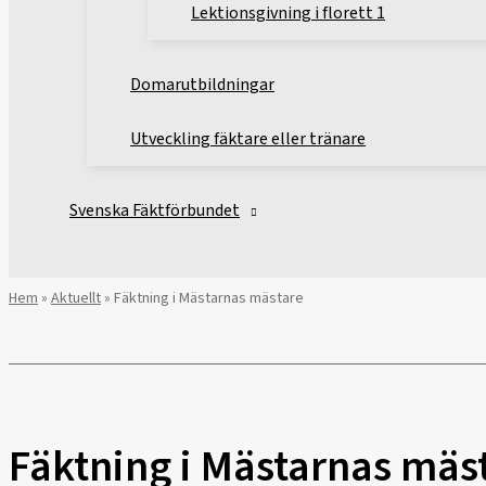
Lektionsgivning i florett 1
Domarutbildningar
Utveckling fäktare eller tränare
Svenska Fäktförbundet
Hem
»
Aktuellt
»
Fäktning i Mästarnas mästare
Fäktning i Mästarnas mäs