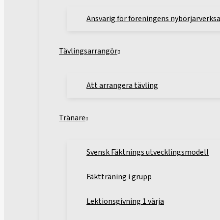
Ansvarig för föreningens nybörjarverk
Tävlingsarrangör
Att arrangera tävling
Tränare
Svensk Fäktnings utvecklingsmodell
Fäktträning i grupp
Lektionsgivning 1 värja