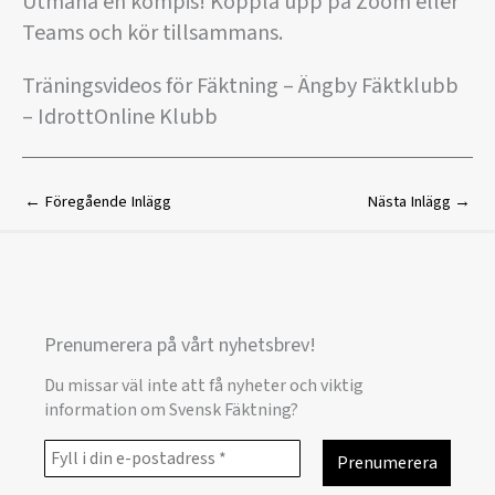
Utmana en kompis! Koppla upp på Zoom eller
Teams och kör tillsammans.
Träningsvideos för Fäktning – Ängby Fäktklubb
– IdrottOnline Klubb
←
Föregående Inlägg
Nästa Inlägg
→
Prenumerera på vårt nyhetsbrev!
Du missar väl inte att få nyheter och viktig
information om Svensk Fäktning?