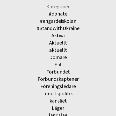
Kategorier
#donate
#engardeiskolan
#StandWithUkraine
Aktiva
Aktuellt
aktuellt
Domare
Elit
Förbundet
Förbundskaptener
Föreningsledare
Idrottspolitik
kansliet
Läger
landslag