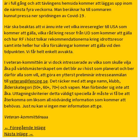
är i full gång och att tävlingens hemsida kommer att läggas upp inom
de närmsta fyra veckorna. Man beräknar ha till sommaren
kunnat pressa ner spridningen av Covid-19 .
Här ska beaktas att vi ännu inte vet vilka inreseregler till USA som
kommer att gälla, vilka råd kring resor från UD som kommer att gälla
och hur RF i höst tolkar rekommendationerna kring idrottsresor
samt inte heller hur våra försäkringar kommer att gälla vid den
tidpunkten. Vi får helt enkelt avvakta.
I veteran-kommittén är vi dock intresserade av vilka som skulle vilja
åka på världsmästerskapet om det blir av i höst som planerat och ber
därför alla som vill, att göra en ytterst preliminär intresseanmälan
till
veteran@fencing.se
. Det räcker med att ange namn, klubb,
ålderskategori (50+, 60+, 70+) och vapen. Man förbinder sig inte att
åka. Uttagningskriterier detta väldigt speciella år måste vi få be att
återkomma om liksom all nödvändig information som kommer att
behövas. Just nu kan vi ingen mer information att ge.
Veteran-kommittén
aaa
←
Föregående Inlägg
Nästa Inlägg
→