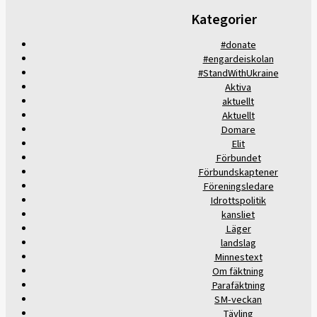
Kategorier
#donate
#engardeiskolan
#StandWithUkraine
Aktiva
aktuellt
Aktuellt
Domare
Elit
Förbundet
Förbundskaptener
Föreningsledare
Idrottspolitik
kansliet
Läger
landslag
Minnestext
Om fäktning
Parafäktning
SM-veckan
Tävling