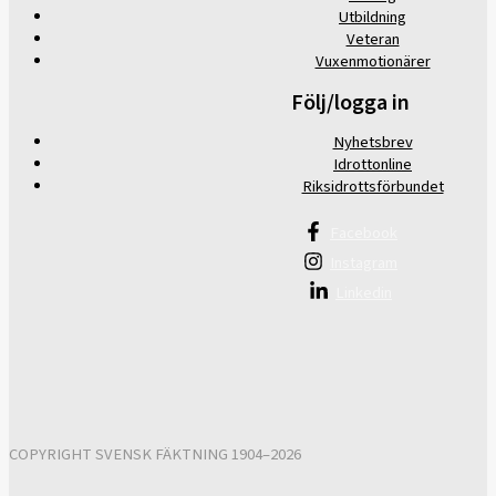
Utbildning
Veteran
Vuxenmotionärer
Följ/logga in
Nyhetsbrev
Idrottonline
Riksidrottsförbundet
Facebook
Instagram
Linkedin
COPYRIGHT SVENSK FÄKTNING 1904–2026