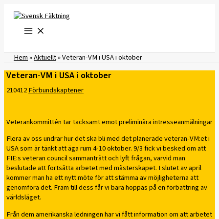
Hoppa
till
innehåll
Hem
»
Aktuellt
»
Veteran-VM i USA i oktober
Veteran-VM i USA i oktober
210412
Förbundskaptener
Veterankommittén tar tacksamt emot preliminära intresseanmälningar
Flera av oss undrar hur det ska bli med det planerade veteran-VM:et i
USA som är tänkt att äga rum 4-10 oktober. 9/3 fick vi besked om att
FIE:s veteran council sammanträtt och lyft frågan, varvid man
beslutade att fortsätta arbetet med mästerskapet. I slutet av april
kommer man ha ett nytt möte för att stämma av möjligheterna att
genomföra det. Fram till dess får vi bara hoppas på en förbättring av
världsläget.
Från dem amerikanska ledningen har vi fått information om att arbetet