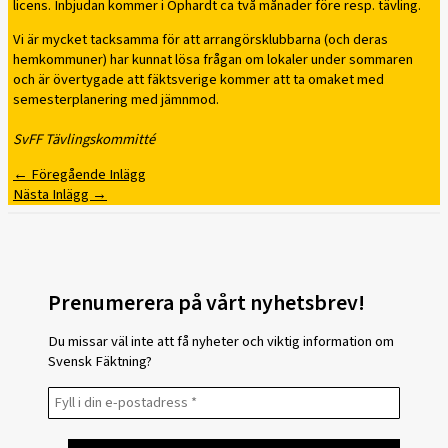
licens. Inbjudan kommer i Ophardt ca två månader före resp. tävling.
Vi är mycket tacksamma för att arrangörsklubbarna (och deras
hemkommuner) har kunnat lösa frågan om lokaler under sommaren
och är övertygade att fäktsverige kommer att ta omaket med
semesterplanering med jämnmod.
SvFF Tävlingskommitté
←
Föregående Inlägg
Nästa Inlägg
→
Prenumerera på vårt nyhetsbrev!
Du missar väl inte att få nyheter och viktig information om
Svensk Fäktning?