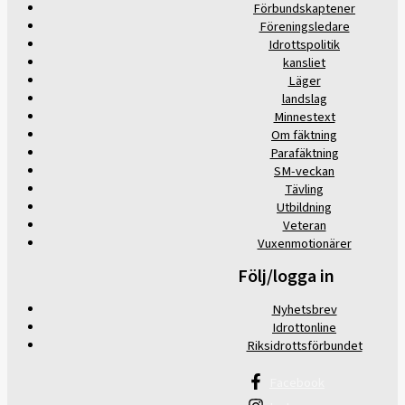
Förbundskaptener
Föreningsledare
Idrottspolitik
kansliet
Läger
landslag
Minnestext
Om fäktning
Parafäktning
SM-veckan
Tävling
Utbildning
Veteran
Vuxenmotionärer
Följ/logga in
Nyhetsbrev
Idrottonline
Riksidrottsförbundet
Facebook