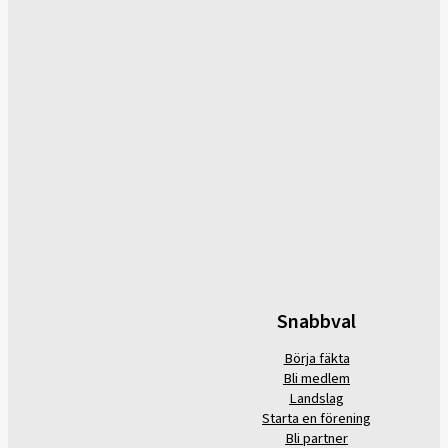
Snabbval
Börja fäkta
Bli medlem
Landslag
Starta en förening
Bli partner