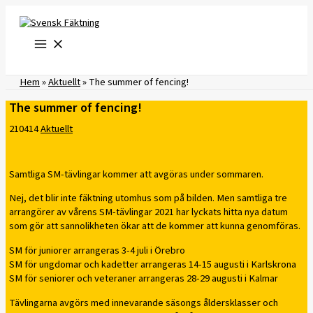
Hoppa
till
innehåll
Hem
»
Aktuellt
»
​The summer of fencing!
​The summer of fencing!
210414
Aktuellt
Samtliga SM-tävlingar kommer att avgöras under sommaren.
Nej, det blir inte fäktning utomhus som på bilden. Men samtliga tre
arrangörer av vårens SM-tävlingar 2021 har lyckats hitta nya datum
som gör att sannolikheten ökar att de kommer att kunna genomföras.
SM för juniorer arrangeras 3-4 juli i Örebro
SM för ungdomar och kadetter arrangeras 14-15 augusti i Karlskrona
SM för seniorer och veteraner arrangeras 28-29 augusti i Kalmar
Tävlingarna avgörs med innevarande säsongs åldersklasser och