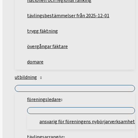
nationell och regional ranking
tävlingsbestämmelser från 2025-12-01
trygg fäktning
övergångar fäktare
domare
utbildning
föreningsledare
ansvarig för föreningens nybörjarverksamhet
tävlingsarrangör