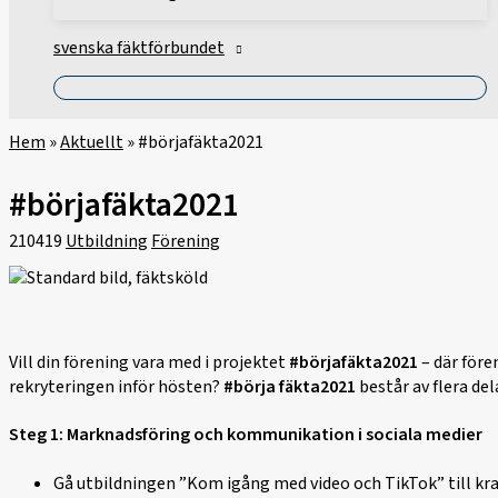
svenska fäktförbundet
Hem
»
Aktuellt
»
#börjafäkta2021
#börjafäkta2021
210419
Utbildning
Förening
Vill din förening vara med i projektet
#börjafäkta2021
– där före
rekryteringen inför hösten?
#börja fäkta2021
består av flera del
Steg 1: Marknadsföring och kommunikation i sociala medier
Gå utbildningen ”Kom igång med video och TikTok” till kra