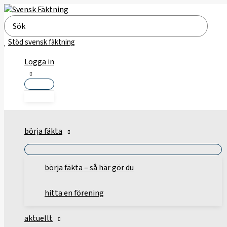
Hoppa
till
Search
innehåll
for:
Stöd svensk fäktning
Logga in
börja fäkta
börja fäkta – så här gör du
hitta en förening
aktuellt