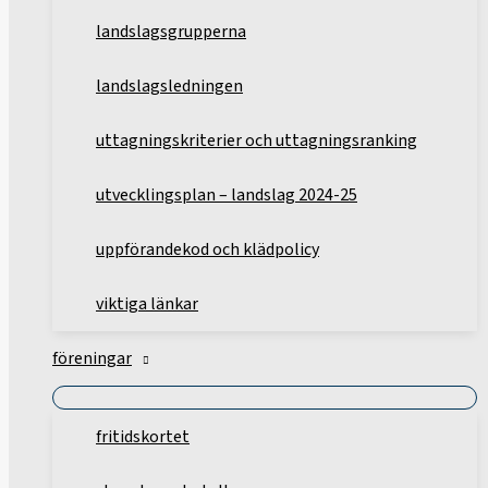
landslagsgrupperna
landslagsledningen
uttagningskriterier och uttagningsranking
utvecklingsplan – landslag 2024-25
uppförandekod och klädpolicy
viktiga länkar
föreningar
fritidskortet