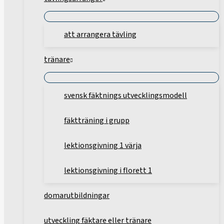
att arrangera tävling
tränare
svensk fäktnings utvecklingsmodell
fäktträning i grupp
lektionsgivning 1 värja
lektionsgivning i florett 1
domarutbildningar
utveckling fäktare eller tränare