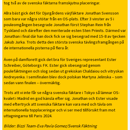
tog två av de svenska fäktarna framskjutna placeringar.
Allra bäst gick det för Djurgårdens värjfäktare Jonathan Svensson
som bara var några stötar från en OS-plats. Efter 3 vinster av 5 i
pouleomgången besegrade Jonathan först Stephan Rein från
Tyskland och därefter den meriterade esten Sten Priinits. Därmed var
Jonathan i final där han dock fick se sig besegrad med 15-8 av tjecken
Jakub Jurka. Trots detta den största svenska tävlingsframgången på
de internationella pisterna på flera år.
Även på damflorett gick det bra för Sveriges representant Ester
Schreiber, Göteborgs FK. Ester gick obesegrad genom
poulefäktningen och slog sedan ut grekiskan Chaldaiou och vitryskan
Andreyenka. I semifinalen blev dock polskan Martyna Jelinska – som
sedan vann finalen – övermäktig.
Trots att vi inte får se några svenska fäktare i Tokyo så lämnar OS-
kvalet i Madrid en god känsla efter sig. Jonathan och Ester visade
med eftertryck att svenska fäktare kan vara med och tävla om
internationella topplaceringar och vi ser med tillförsikt fram mot
uttagningarna till Paris 2024.
Bilder: Bizzi Team-Eva Pavía Gomez/Svensk Fäktning