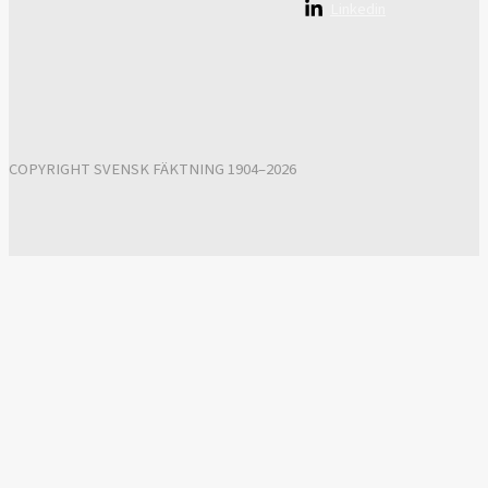
Linkedin
COPYRIGHT SVENSK FÄKTNING 1904–2026