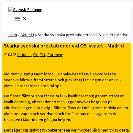
Hoppa
till
innehåll
Hem
»
Aktuellt
»
Starka svenska prestationer vid OS-kvalet i Madrid
Starka svenska prestationer vid OS-kvalet i Madrid
210426
Aktuellt
,
Elit
Elit
,
Förening
Vid det nyligen genomförda Europakvalet till OS i Tokyo visade
svenska fäktare framfötterna och gick långt i tävlingen där en OS-
plats i vardera klass stod på spel.
De flesta fäktare som får delta i OS kvalificerar sig genom att laget
kvalificerar sig, alternativt att man ligger mycket högt upp på
världsrankingen. För övriga fäktare finns det möjlighet att tävla om en
plats per vapen och världsdel och för Europas del avgjordes den
tävlingen i Madrid den gångna helgen.
Det säger sig självt att konkurrensen var mycket hård men trots detta