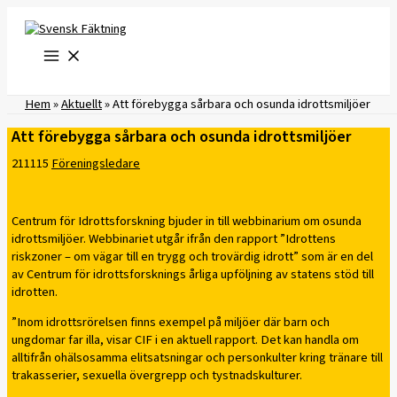
Hoppa
till
innehåll
Hem
»
Aktuellt
»
Att förebygga sårbara och osunda idrottsmiljöer
Att förebygga sårbara och osunda idrottsmiljöer
211115
Föreningsledare
Centrum för Idrottsforskning bjuder in till webbinarium om osunda
idrottsmiljöer. Webbinariet utgår ifrån den rapport ”Idrottens
riskzoner – om vägar till en trygg och trovärdig idrott” som är en del
av Centrum för idrottsforsknings årliga upföljning av statens stöd till
idrotten.
”Inom idrottsrörelsen finns exempel på miljöer där barn och
ungdomar far illa, visar CIF i en aktuell rapport. Det kan handla om
alltifrån ohälsosamma elitsatsningar och personkulter kring tränare till
trakasserier, sexuella övergrepp och tystnadskulturer.