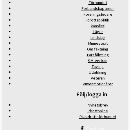
Förbundet
Förbundskaptener
Föreningsledare
Idrottspolitik
kansliet
Läger
landslag
Minnestext
Om fäktning
Parafäktning
SM-veckan
Tävling
Utbildning
Veteran
Vuxenmotionärer
Följ/logga in
Nyhetsbrev
Idrottonline
Riksidrottsförbundet
Facebook