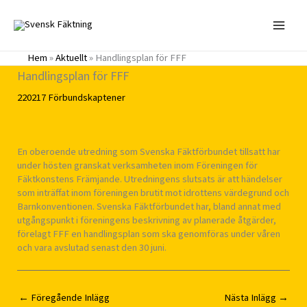
Hoppa
till
innehåll
Hem
»
Aktuellt
»
Handlingsplan för FFF
Handlingsplan för FFF
220217
Förbundskaptener
En oberoende utredning som Svenska Fäktförbundet tillsatt har
under hösten granskat verksamheten inom Föreningen för
Fäktkonstens Främjande. Utredningens slutsats är att händelser
som inträffat inom föreningen brutit mot idrottens värdegrund och
Barnkonventionen. Svenska Fäktförbundet har, bland annat med
utgångspunkt i föreningens beskrivning av planerade åtgärder,
förelagt FFF en handlingsplan som ska genomföras under våren
och vara avslutad senast den 30 juni.
←
Föregående Inlägg
Nästa Inlägg
→