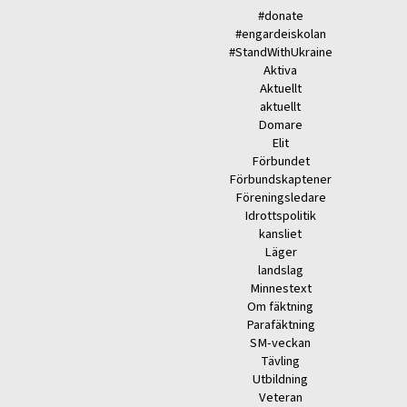
#donate
#engardeiskolan
#StandWithUkraine
Aktiva
Aktuellt
aktuellt
Domare
Elit
Förbundet
Förbundskaptener
Föreningsledare
Idrottspolitik
kansliet
Läger
landslag
Minnestext
Om fäktning
Parafäktning
SM-veckan
Tävling
Utbildning
Veteran