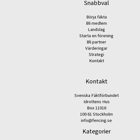
Snabbval
Börja fäkta
Bli medlem
Landslag
Starta en förening
Bli partner
Värderingar
Strategi
Kontakt
Kontakt
Svenska Fäktförbundet
Idrottens Hus
Box 11016
100 61 Stockholm
info@fencing.se
Kategorier