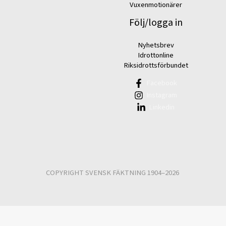
Vuxenmotionärer
Följ/logga in
Nyhetsbrev
Idrottonline
Riksidrottsförbundet
Facebook
Instagram
Linkedin
COPYRIGHT SVENSK FÄKTNING 1904–2026